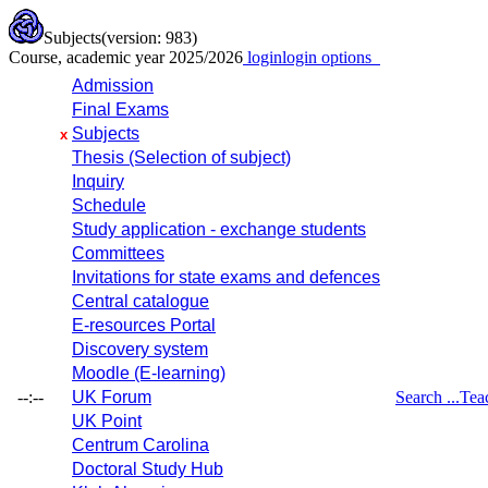
Subjects
(version: 983)
Course, academic year 2025/2026
login
login options
Admission
Final Exams
Subjects
x
Thesis (Selection of subject)
Inquiry
Schedule
Study application - exchange students
Committees
Invitations for state exams and defences
Central catalogue
E-resources Portal
Discovery system
Moodle (E-learning)
--:--
UK Forum
Search ...
Tea
UK Point
Centrum Carolina
Doctoral Study Hub