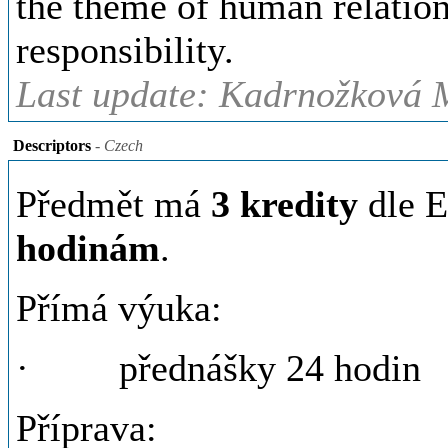
the theme of human relations
responsibility.
Last update: Kadrnožková M
Descriptors
- Czech
Předmět má
3 kredity
dle E
hodinám
.
Přímá výuka:
· přednášky 24 hodin
Příprava: