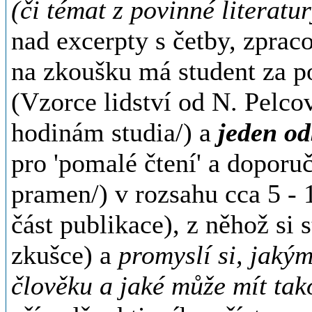
(či témat z povinné literatur
nad excerpty s četby, zprac
na zkoušku má student za p
(Vzorce lidství od N. Pelco
hodinám studia/) a
jeden od
pro 'pomalé čtení' a doporuč
pramen/) v rozsahu cca 5 - 1
část publikace), z něhož si 
zkušce) a
promyslí si, jaký
člověku a jaké může mít tak