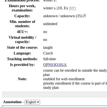
Examination process:
winter s.:
Hours per week,
winter s.:2/0, Ex
[HT]
examination:
Capacity:
unknown / unknown (35)
Min. number of
unlimited
students:
4EU+:
no
Virtual mobility /
no
capacity:
State of the course:
taught
Language:
Czech
Teaching methods:
full-time
Is provided by:
OPNS3O101A
course can be enrolled in outside the study
plan
Note:
enabled for web enrollment
priority enrollment if the course is part of 
study plan
Annotation
-