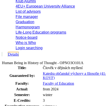
Klub Alumni
4EU+ European University Alliance
List of advisors
File manager
Graduation
Harmonogram
Life-Long Education programs
Notice-board
Who is Who
Login searching
Details
Human Being in History of Thought - OPNO3O101A
Title:
Člověk v dějinách myšlení
Katedra občanské výchovy a filosofie (41
Guaranteed by:
KOVF)
Faculty:
Faculty of Education
Actual:
from 2024
Semester:
winter
E-Credits:
3