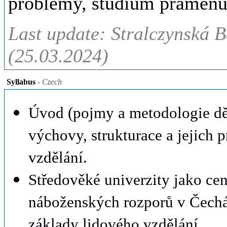
problémy, studium pramenů a
Last update: Stralczynská B
(25.03.2024)
Syllabus
- Czech
Úvod (pojmy a metodologie děj
výchovy, strukturace a jejich
vzdělání.
Středověké univerzity jako cen
náboženských rozporů v Čechác
základy lidového vzdělání.