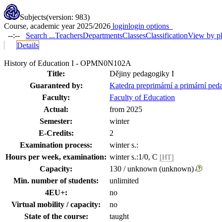
Subjects
(version: 983)
Course, academic year 2025/2026
login
login options
--:--
Search ...
Teachers
Departments
Classes
Classification
View by p
Details
History of Education I - OPMN0N102A
Title:
Dějiny pedagogiky I
Guaranteed by:
Katedra preprimární a primární pe
Faculty:
Faculty of Education
Actual:
from 2025
Semester:
winter
E-Credits:
2
Examination process:
winter s.:
Hours per week, examination:
winter s.:1/0, C
[HT]
Capacity:
130 / unknown (unknown)
Min. number of students:
unlimited
4EU+:
no
Virtual mobility / capacity:
no
State of the course:
taught