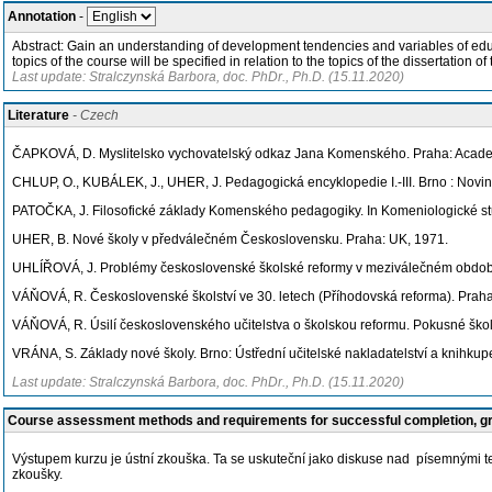
Annotation
-
Abstract: Gain an understanding of development tendencies and variables of educa
topics of the course will be specified in relation to the topics of the dissertation o
Last update: Stralczynská Barbora, doc. PhDr., Ph.D. (15.11.2020)
Literature
- Czech
ČAPKOVÁ, D. Myslitelsko vychovatelský odkaz Jana Komenského. Praha: Acad
CHLUP, O., KUBÁLEK, J., UHER, J. Pedagogická encyklopedie I.-III. Brno : Novi
PATOČKA, J. Filosofické základy Komenského pedagogiky. In Komeniologické stu
UHER, B. Nové školy v předválečném Československu. Praha: UK, 1971.
UHLÍŘOVÁ, J. Problémy československé školské reformy v meziválečném období I
VÁŇOVÁ, R. Československé školství ve 30. letech (Příhodovská reforma). Prah
VÁŇOVÁ, R. Úsilí československého učitelstva o školskou reformu. Pokusné školy
VRÁNA, S. Základy nové školy. Brno: Ústřední učitelské nakladatelství a knihkupe
Last update: Stralczynská Barbora, doc. PhDr., Ph.D. (15.11.2020)
Course assessment methods and requirements for successful completion, 
Výstupem kurzu je ústní zkouška. Ta se uskuteční jako diskuse nad písemnými te
zkoušky.