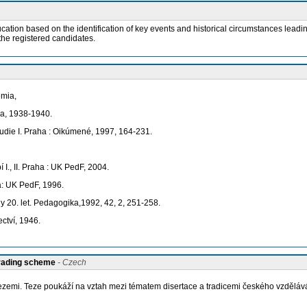
tion based on the identification of key events and historical circumstances leading
f the registered candidates.
emia,
na, 1938-1940.
die I. Praha : Oikúmené, 1997, 164-231.
., II. Praha : UK PedF, 2004.
a: UK PedF, 1996.
 20. let. Pedagogika,1992, 42, 2, 251-258.
ctví, 1946.
grading scheme
- Czech
zemi. Teze poukáží na vztah mezi tématem disertace a tradicemi českého vzděláván