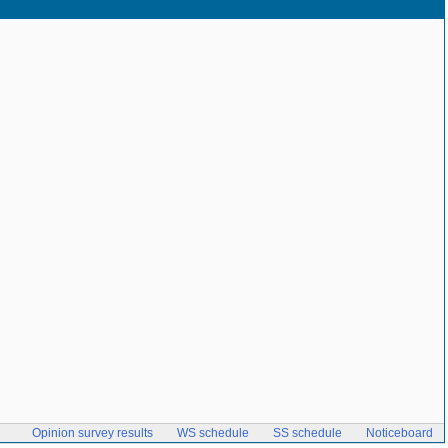
Opinion survey results
WS schedule
SS schedule
Noticeboard