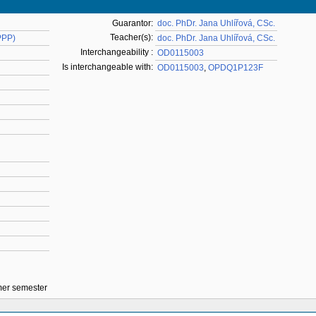
Guarantor:
doc. PhDr. Jana Uhlířová, CSc.
Teacher(s):
PPP)
doc. PhDr. Jana Uhlířová, CSc.
Interchangeability :
OD0115003
Is interchangeable with:
OD0115003
,
OPDQ1P123F
mmer semester