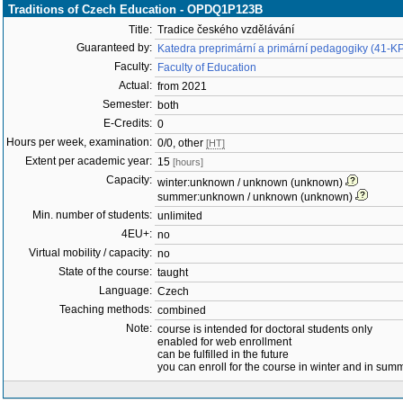
Traditions of Czech Education - OPDQ1P123B
Title:
Tradice českého vzdělávání
Guaranteed by:
Katedra preprimární a primární pedagogiky (41-K
Faculty:
Faculty of Education
Actual:
from 2021
Semester:
both
E-Credits:
0
Hours per week, examination:
0/0, other
[HT]
Extent per academic year:
15
[hours]
Capacity:
winter:unknown / unknown (unknown)
summer:unknown / unknown (unknown)
Min. number of students:
unlimited
4EU+:
no
Virtual mobility / capacity:
no
State of the course:
taught
Language:
Czech
Teaching methods:
combined
Note:
course is intended for doctoral students only
enabled for web enrollment
can be fulfilled in the future
you can enroll for the course in winter and in su