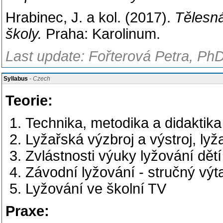
Hrabinec, J. a kol. (2017).
Tělesná
školy.
Praha: Karolinum.
Last update: Fořterová Petra, PhD
Syllabus
- Czech
Teorie:
Technika, metodika a didaktika 
Lyžařská výzbroj a výstroj, ly
Zvlástnosti výuky lyžování dět
Závodní lyžování - stručný výt
Lyžování ve školní TV
Praxe: