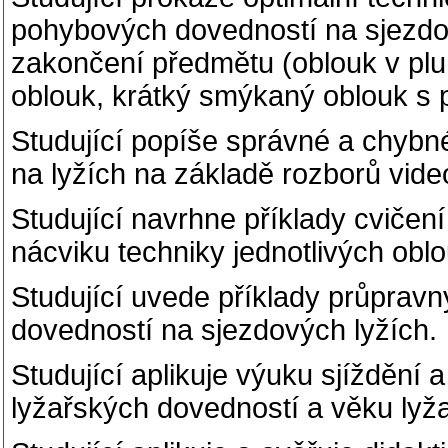
pohybových dovedností na sjezdo
zakončení předmětu (oblouk v pluh
oblouk, krátký smýkaný oblouk s 
Studující popíše správné a chybné
na lyžích na základě rozborů vid
Studující navrhne příklady cvičení
nácviku techniky jednotlivých obl
Studující uvede příklady průpravn
dovedností na sjezdových lyžích.
Studující aplikuje výuku sjíždění 
lyžařských dovedností a věku lyža