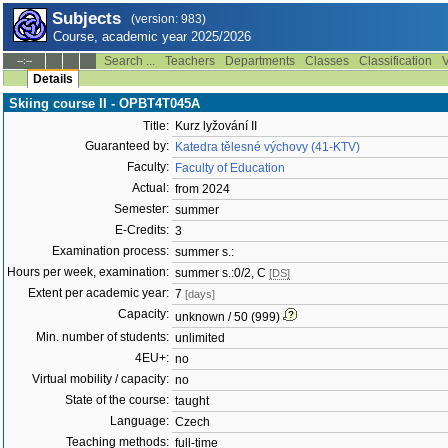
Subjects
(version: 983)
Course, academic year 2025/2026
Search ...
Teachers
Departments
Classes
Classification
V
--:--
Details
Skiing course II - OPBT4T045A
Title:
Kurz lyžování II
Guaranteed by:
Katedra tělesné výchovy (41-KTV)
Faculty:
Faculty of Education
Actual:
from 2024
Semester:
summer
E-Credits:
3
Examination process:
summer s.:
Hours per week, examination:
summer s.:0/2, C
[DS]
Extent per academic year:
7
[days]
Capacity:
unknown / 50 (999)
Min. number of students:
unlimited
4EU+:
no
Virtual mobility / capacity:
no
State of the course:
taught
Language:
Czech
Teaching methods:
full-time