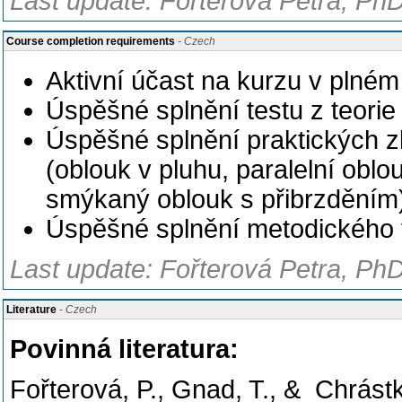
Last update: Fořterová Petra, PhD
Course completion requirements
- Czech
Aktivní účast na kurzu v plné
Úspěšné splnění testu z teorie
Úspěšné splnění praktických zk
(oblouk v pluhu, paralelní oblo
smýkaný oblouk s přibrzděním
Úspěšné splnění metodického
Last update: Fořterová Petra, PhD
Literature
- Czech
Povinná literatura:
Fořterová, P., Gnad, T., & Chrást