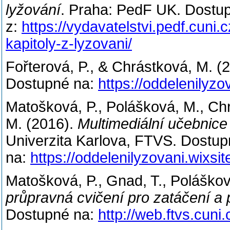
lyžování
. Praha: PedF UK. Dostu
z:
https://vydavatelstvi.pedf.cuni.
kapitoly-z-lyzovani/
Fořterová, P., & Chrástková, M. (
Dostupné na:
https://oddelenilyzo
Matošková, P., Polášková, M., Chrá
M. (2016).
Multimediální učebnice
Univerzita Karlova, FTVS. Dostu
na:
https://oddelenilyzovani.wixsi
Matošková, P., Gnad, T., Poláškov
průpravná cvičení pro zatáčení a 
Dostupné na:
http://web.ftvs.cuni