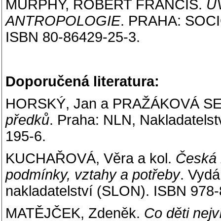
MURPHY
, ROBERT FRANCIS.
Ú
ANTROPOLOGIE
. PRAHA: SOC
ISBN 80-86429-25-3.
Doporučená literatura:
HORSKÝ
, Jan a
PRAŽÁKOVÁ SE
předků
. Praha: NLN, Nakladatelst
195-6.
KUCHAŘOVÁ
, Věra a kol.
Česká r
podmínky, vztahy a potřeby
. Vydá
nakladatelství (SLON). ISBN 978
MATĚJČEK, Zdeněk.
Co děti nejv