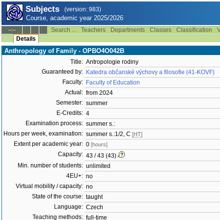
Subjects
(version: 983)
Course, academic year 2025/2026
Search ...
Teachers
Departments
Classes
Classification
V
--:--
Details
Anthropology of Family - OPBO4O042B
Title:
Antropologie rodiny
Guaranteed by:
Katedra občanské výchovy a filosofie (41-KOVF)
Faculty:
Faculty of Education
Actual:
from 2024
Semester:
summer
E-Credits:
4
Examination process:
summer s.:
Hours per week, examination:
summer s.:1/2, C
[HT]
Extent per academic year:
0
[hours]
Capacity:
43 / 43 (43)
Min. number of students:
unlimited
4EU+:
no
Virtual mobility / capacity:
no
State of the course:
taught
Language:
Czech
Teaching methods:
full-time