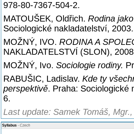
978-80-7367-504-2
.
MATOUŠEK
, Oldřich.
Rodina jako 
Sociologické nakladatelství, 200
MOŽNÝ
, IVO.
RODINA A SPOL
NAKLADATELSTVÍ (SLON), 2008. 
MOŽNÝ, Ivo.
Sociologie rodiny.
Pr
RABUŠIC
, Ladislav.
Kde ty všechn
perspektivě
. Praha: Sociologické
6.
Last update: Samek Tomáš, Mgr., 
Syllabus
- Czech