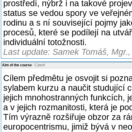
prostředí, nýbrž i na takové projev
status se vedou spory ve veřejném
rodinu a s ní související pojmy j
procesů, které se podílejí na utv
individuální totožnosti.
Last update: Samek Tomáš, Mgr., 
Aim of the course
- Czech
Cílem předmětu je osvojit si poz
sylabem kurzu a naučit studující 
jejich mnohostranných funkcích, j
a v jejich rozmanitosti, která je po
Tím výrazně rozšiřuje obzor za r
europocentrismu, jimiž bývá v n