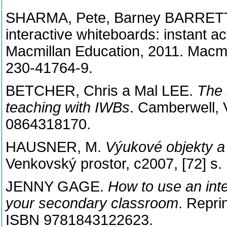
SHARMA, Pete, Barney BARRETT 
interactive whiteboards: instant ac
Macmillan Education, 2011. Macmi
230-41764-9.
BETCHER, Chris a Mal LEE.
The 
teaching with IWBs
. Camberwell, 
0864318170.
HAUSNER, M.
Výukové objekty a 
Venkovský prostor, c2007, [72] s
JENNY GAGE.
How to use an inte
your secondary classroom
. Repri
ISBN 9781843122623.