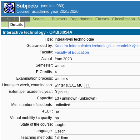
Subjects
(version: 983)
Course, academic year 2025/2026
Search ...
Teachers
Departments
Classes
Classification
V
--:--
Details
Interactive technology - OPBI3I054A
Title:
Interaktivní technologie
Guaranteed by:
Katedra informačních technologií a technické výc
Faculty:
Faculty of Education
Actual:
from 2023
Semester:
winter
E-Credits:
4
Examination process:
winter s.:
Hours per week, examination:
winter s.:1/1, MC
[HT]
Extent per academic year:
0
[hours]
Capacity:
13 / unknown (unknown)
Min. number of students:
unlimited
4EU+:
no
Virtual mobility / capacity:
no
State of the course:
taught
Language:
Czech
Teaching methods:
full-time