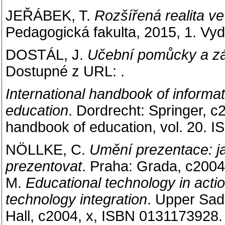
JEŘÁBEK, T.
Rozšířená realita v
Pedagogická fakulta, 2015, 1. Vy
DOSTÁL, J.
Učební pomůcky a zá
Dostupné z URL:
.
International handbook of informa
education
. Dordrecht: Springer, c2
handbook of education, vol. 20. 
NÖLLKE, C.
Umění prezentace: ja
prezentovat
. Praha: Grada, c20
M.
Educational technology in acti
technology integration
. Upper Sadd
Hall, c2004, x, ISBN 0131173928.