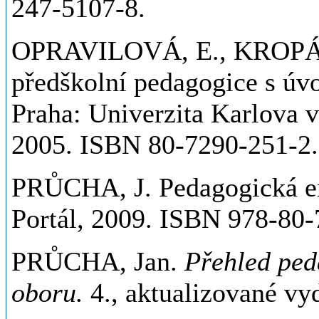
247-5107-8.
OPRAVILOVÁ, E., KROPÁČK
předškolní pedagogice s úv
Praha: Univerzita Karlova v
2005. ISBN 80-7290-251-2.
PRŮCHA, J. Pedagogická en
Portál, 2009. ISBN 978-80-
PRŮCHA, Jan.
Přehled ped
oboru.
4., aktualizované vyd