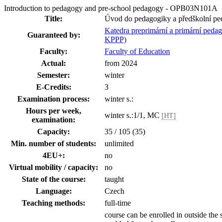
Introduction to pedagogy and pre-school pedagogy - OPB03N101A
Title:
Úvod do pedagogiky a předškolní p
Katedra preprimární a primární peda
Guaranteed by:
KPPP)
Faculty:
Faculty of Education
Actual:
from 2024
Semester:
winter
E-Credits:
3
Examination process:
winter s.:
Hours per week,
winter s.:1/1, MC
[HT]
examination:
Capacity:
35 / 105 (35)
Min. number of students:
unlimited
4EU+:
no
Virtual mobility / capacity:
no
State of the course:
taught
Language:
Czech
Teaching methods:
full-time
course can be enrolled in outside the 