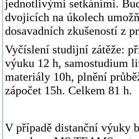
jednotlivými setkáními. Bu
dvojicích na úkolech umožňu
dosavadních zkušeností z pr
Vyčíslení studijní zátěže: 
výuku 12 h, samostudium lit
materiály 10h, plnění průbě
zápočet 15h. Celkem 81 h.
V případě distanční výuky 