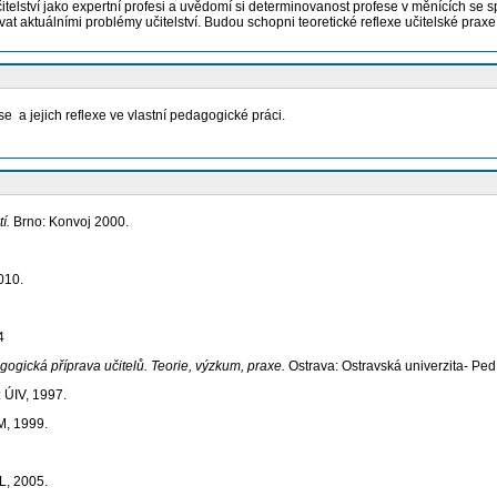
itelství jako expertní profesi a uvědomí si determinovanost profese v měnících se s
vat aktuálními problémy učitelství. Budou schopni teoretické reflexe učitelské praxe
se a jejich reflexe ve vlastní pedagogické práci.
tí.
Brno: Konvoj 2000.
010.
4
gogická příprava učitelů. Teorie, výzkum, praxe.
Ostrava: Ostravská univerzita- Ped
: ÚIV, 1997.
M, 1999.
L, 2005.