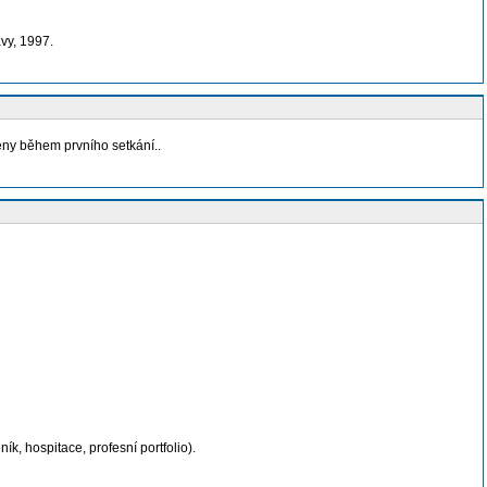
vy, 1997.
ny během prvního setkání..
ník, hospitace, profesní portfolio).