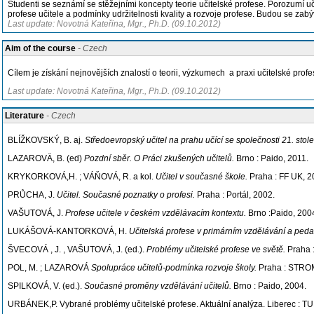
Studenti se seznámí se stěžejními koncepty teorie učitelské profese. Porozumí uč
profese učitele a podmínky udržitelnosti kvality a rozvoje profese. Budou se zabý
Last update: Novotná Kateřina, Mgr., Ph.D. (09.10.2012)
Aim of the course
- Czech
Cílem je získání nejnovějších znalostí o teorii, výzkumech a praxi učitelské profe
Last update: Novotná Kateřina, Mgr., Ph.D. (09.10.2012)
Literature
- Czech
BLÍŽKOVSKÝ, B. aj.
Středoevropský učitel na prahu učící se společnosti 21. stole
LAZAROVÄ, B. (ed)
Pozdní sběr. O Práci zkušených učitelů.
Brno : Paido, 2011.
KRYKORKOVÁ,H. ; VÁŇOVÁ, R. a kol.
Učitel v současné škole.
Praha : FF UK, 2
PRŮCHA, J.
Učitel. Současné poznatky o profesi.
Praha : Portál, 2002.
VAŠUTOVÁ, J.
Profese učitele v českém vzdělávacím kontextu.
Brno :Paido, 200
LUKÁŠOVÁ-KANTORKOVÁ, H.
Učitelská profese v primárním vzdělávání a peda
ŠVECOVÁ , J. , VAŠUTOVÁ, J. (ed.).
Problémy učitelské profese ve světě.
Praha 
POL, M. ; LAZAROVÁ
Spolupráce učitelů-podmínka rozvoje školy.
Praha : STRO
SPILKOVÁ, V. (ed.).
Současné proměny vzdělávání učitelů.
Brno : Paido, 2004.
URBÁNEK,P. Vybrané problémy učitelské profese. Aktuální analýza. Liberec : TU