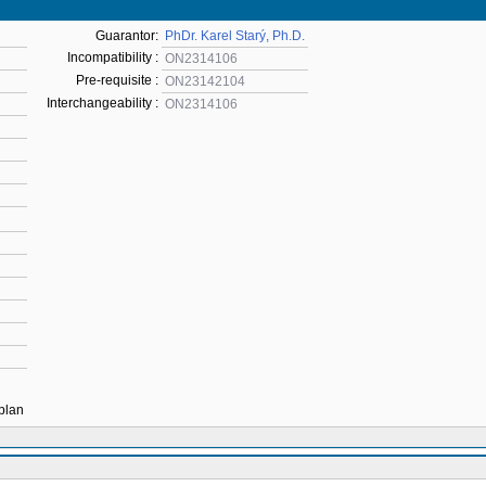
Guarantor:
PhDr. Karel Starý, Ph.D.
Incompatibility :
ON2314106
Pre-requisite :
ON23142104
Interchangeability :
ON2314106
 plan