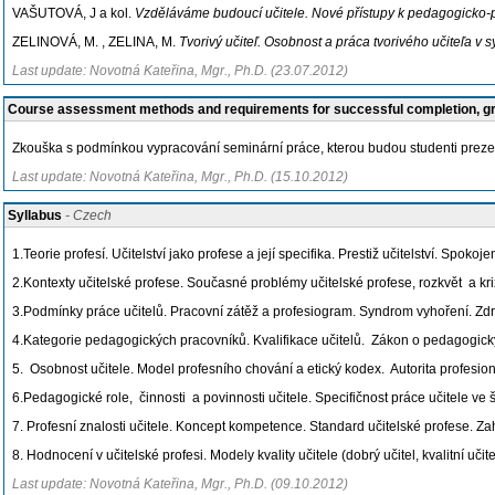
VAŠUTOVÁ, J a kol.
Vzděláváme budoucí učitele. Nové přístupy k pedagogic
ZELINOVÁ, M. , ZELINA, M.
Tvorivý učiteľ. Osobnost a práca tvorivého učiteľa v
Last update: Novotná Kateřina, Mgr., Ph.D. (23.07.2012)
Course assessment methods and requirements for successful completion, 
Zkouška s podmínkou vypracování seminární práce, kterou budou studenti preze
Last update: Novotná Kateřina, Mgr., Ph.D. (15.10.2012)
Syllabus
- Czech
1.Teorie profesí. Učitelství jako profese a její specifika. Prestiž učitelství. Spokoje
2.Kontexty učitelské profese. Současné problémy učitelské profese, rozkvět a kriz
3.Podmínky práce učitelů. Pracovní zátěž a profesiogram. Syndrom vyhoření. Zdra
4.Kategorie pedagogických pracovníků. Kvalifikace učitelů. Zákon o pedagogick
5. Osobnost učitele. Model profesního chování a etický kodex. Autorita profesion
6.Pedagogické role, činnosti a povinnosti učitele. Specifičnost práce učitele ve 
7. Profesní znalosti učitele. Koncept kompetence. Standard učitelské profese. Z
8. Hodnocení v učitelské profesi. Modely kvality učitele (dobrý učitel, kvalitní učite
Last update: Novotná Kateřina, Mgr., Ph.D. (09.10.2012)