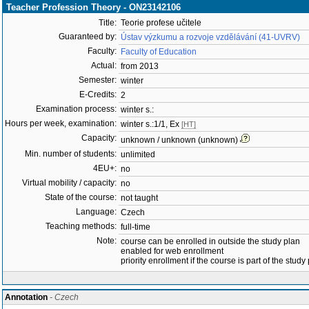
Teacher Profession Theory - ON23142106
Title:
Teorie profese učitele
Guaranteed by:
Ústav výzkumu a rozvoje vzdělávání (41-UVRV)
Faculty:
Faculty of Education
Actual:
from 2013
Semester:
winter
E-Credits:
2
Examination process:
winter s.:
Hours per week, examination:
winter s.:1/1, Ex
[HT]
Capacity:
unknown / unknown (unknown)
Min. number of students:
unlimited
4EU+:
no
Virtual mobility / capacity:
no
State of the course:
not taught
Language:
Czech
Teaching methods:
full-time
Note:
course can be enrolled in outside the study plan
enabled for web enrollment
priority enrollment if the course is part of the study
Annotation
- Czech