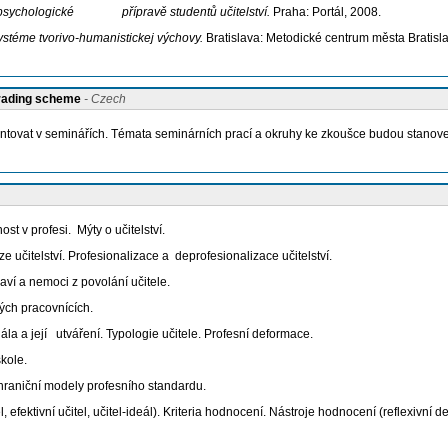
ko-psychologické přípravě studentů učitelství.
Praha: Portál, 2008.
 systéme tvorivo-humanistickej výchovy.
Bratislava: Metodické centrum města Bratisla
grading scheme
- Czech
ntovat v seminářích. Témata seminárních prací a okruhy ke zkoušce budou stanove
nost v profesi. Mýty o učitelství.
e učitelství. Profesionalizace a deprofesionalizace učitelství.
ví a nemoci z povolání učitele.
ých pracovnících.
ála a její utváření. Typologie učitele. Profesní deformace.
škole.
ahraniční modely profesního standardu.
l, efektivní učitel, učitel-ideál). Kriteria hodnocení. Nástroje hodnocení (reflexivní de