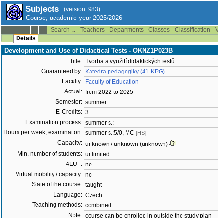
Subjects
(version: 983)
Course, academic year 2025/2026
Search ...
Teachers
Departments
Classes
Classification
V
--:--
Details
Development and Use of Didactical Tests - OKNZ1P023B
Title:
Tvorba a využití didaktických testů
Guaranteed by:
Katedra pedagogiky (41-KPG)
Faculty:
Faculty of Education
Actual:
from 2022 to 2025
Semester:
summer
E-Credits:
3
Examination process:
summer s.:
Hours per week, examination:
summer s.:5/0, MC
[HS]
Capacity:
unknown / unknown (unknown)
Min. number of students:
unlimited
4EU+:
no
Virtual mobility / capacity:
no
State of the course:
taught
Language:
Czech
Teaching methods:
combined
Note:
course can be enrolled in outside the study plan