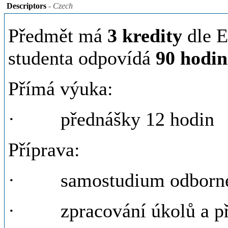
Descriptors
- Czech
Předmět má
3 kredity
dle E
studenta odpovídá
90 hodi
Přímá výuka:
· přednášky 12 hodin
Příprava:
· samostudium odborné l
· zpracování úkolů a pří