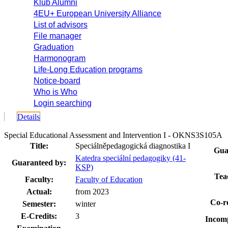
Klub Alumni
4EU+ European University Alliance
List of advisors
File manager
Graduation
Harmonogram
Life-Long Education programs
Notice-board
Who is Who
Login searching
Details
Special Educational Assessment and Intervention I - OKNS3S105A
Title:
Speciálněpedagogická diagnostika I
Gua
Katedra speciální pedagogiky (41-
Guaranteed by:
KSP)
Tea
Faculty:
Faculty of Education
Actual:
from 2023
Co-re
Semester:
winter
E-Credits:
3
Incomp