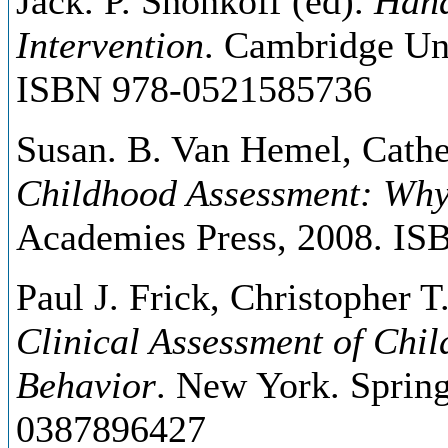
Jack. P. Shonkoff (ed).
H
an
Intervention
. Cambridge Uni
ISBN 978-0521585736
Susan. B. Van Hemel, Cathe
Childhood Assessment: Why
Academies Press, 2008. I
Paul J. Frick, Christopher
Clinical Assessment of Chil
Behavior
. New York. Sprin
0387896427