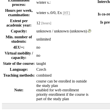
Examination
Interch
winter s.:
process:
Hours per week,
winter s.:0/0, Ex
[HT]
Is co-re
examination:
Extent per
Is pre
12
[hours]
academic year:
Capacity:
unknown / unknown (unknown)
Min. number of
unlimited
students:
4EU+:
no
Virtual mobility /
no
capacity:
State of the course:
taught
Language:
Czech
Teaching methods:
combined
course can be enrolled in outside
the study plan
Note:
enabled for web enrollment
priority enrollment if the course is
part of the study plan