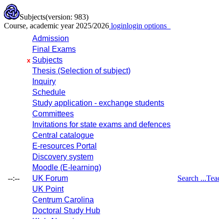
Subjects
(version: 983)
Course, academic year 2025/2026
login
login options
Admission
Final Exams
Subjects
x
Thesis (Selection of subject)
Inquiry
Schedule
Study application - exchange students
Committees
Invitations for state exams and defences
Central catalogue
E-resources Portal
Discovery system
Moodle (E-learning)
--:--
UK Forum
Search ...
Tea
UK Point
Centrum Carolina
Doctoral Study Hub