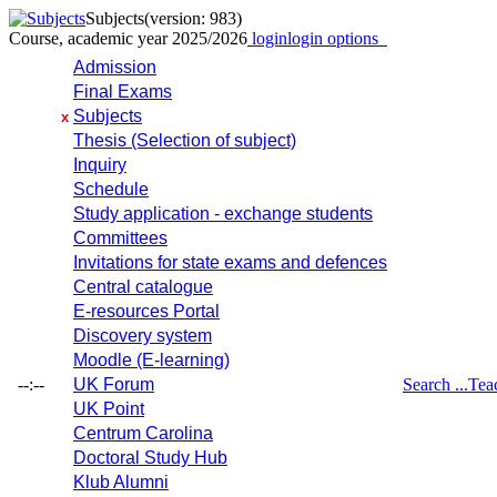
Subjects
(version: 983)
Course, academic year 2025/2026
login
login options
Admission
Final Exams
Subjects
x
Thesis (Selection of subject)
Inquiry
Schedule
Study application - exchange students
Committees
Invitations for state exams and defences
Central catalogue
E-resources Portal
Discovery system
Moodle (E-learning)
--:--
UK Forum
Search ...
Tea
UK Point
Centrum Carolina
Doctoral Study Hub
Klub Alumni