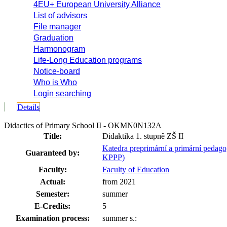
4EU+ European University Alliance
List of advisors
File manager
Graduation
Harmonogram
Life-Long Education programs
Notice-board
Who is Who
Login searching
Details
Didactics of Primary School II - OKMN0N132A
Title:
Didaktika 1. stupně ZŠ II
Katedra preprimární a primární pedago
Guaranteed by:
KPPP)
Faculty:
Faculty of Education
Actual:
from 2021
Semester:
summer
E-Credits:
5
Examination process:
summer s.: