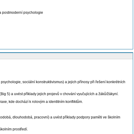
 a postmoderní psychologie
chologie, sociální konstruktivismus) a jejich přínosy při řešení konkrétních
g 5) a uvést příklady jejich projevů v chování vyučujících a žáků/žákyní.
praxe, kde dochází k rolovým a identitním konfliktům.
átkodobá, dlouhodobá, pracovní) a uvést příklady podpory paměti ve školním
školním prostředí.