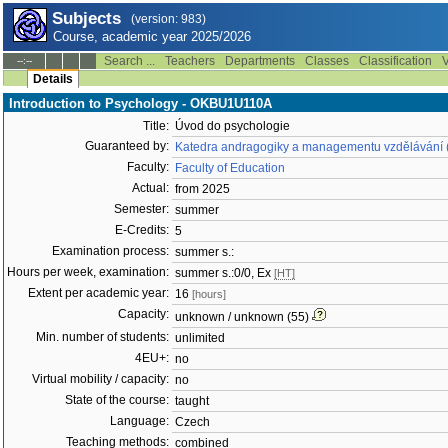
Subjects
(version: 983)
Course, academic year 2025/2026
Search ...
Teachers
Departments
Classes
Classification
V
--:--
Details
Introduction to Psychology - OKBU1U110A
Title:
Úvod do psychologie
Guaranteed by:
Katedra andragogiky a managementu vzdělávání
Faculty:
Faculty of Education
Actual:
from 2025
Semester:
summer
E-Credits:
5
Examination process:
summer s.:
Hours per week, examination:
summer s.:0/0, Ex
[HT]
Extent per academic year:
16
[hours]
Capacity:
unknown / unknown (55)
Min. number of students:
unlimited
4EU+:
no
Virtual mobility / capacity:
no
State of the course:
taught
Language:
Czech
Teaching methods:
combined