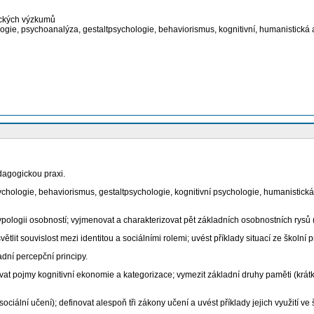
ických výzkumů
ogie, psychoanalýza, gestaltpsychologie, behaviorismus, kognitivní, humanistická
dagogickou praxi.
ogie, behaviorismus, gestaltpsychologie, kognitivní psychologie, humanistická psy
ologii osobností; vyjmenovat a charakterizovat pět základních osobnostních rysů (Bi
lit souvislost mezi identitou a sociálními rolemi; uvést příklady situací ze školní 
adní percepční principy.
inovat pojmy kognitivní ekonomie a kategorizace; vymezit základní druhy paměti (kr
ciální učení); definovat alespoň tři zákony učení a uvést příklady jejich využití ve 