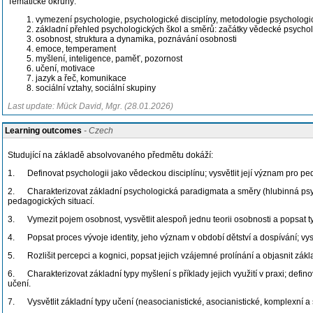
Tematické okruhy:
vymezení psychologie, psychologické disciplíny, metodologie psycholog
základní přehled psychologických škol a směrů: začátky vědecké psychol
osobnost, struktura a dynamika, poznávání osobnosti
emoce, temperament
myšlení, inteligence, paměť, pozornost
učení, motivace
jazyk a řeč, komunikace
sociální vztahy, sociální skupiny
Last update: Mück David, Mgr. (28.01.2026)
Learning outcomes
- Czech
Studující na základě absolvovaného předmětu dokáží:
1. Definovat psychologii jako vědeckou disciplínu; vysvětlit její význam pro pe
2. Charakterizovat základní psychologická paradigmata a směry (hlubinná psychol
pedagogických situací.
3. Vymezit pojem osobnost, vysvětlit alespoň jednu teorii osobnosti a popsat typ
4. Popsat proces vývoje identity, jeho význam v období dětství a dospívání; vysvět
5. Rozlišit percepci a kognici, popsat jejich vzájemné prolínání a objasnit zákl
6. Charakterizovat základní typy myšlení s příklady jejich využití v praxi; def
učení.
7. Vysvětlit základní typy učení (neasocianistické, asocianistické, komplexní a so