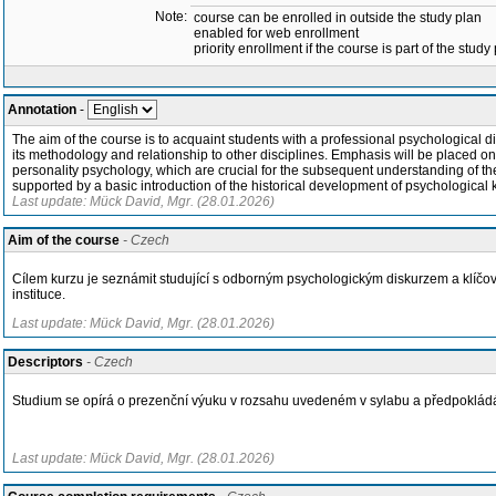
Note:
course can be enrolled in outside the study plan
enabled for web enrollment
priority enrollment if the course is part of the study
Annotation
-
The aim of the course is to acquaint students with a professional psychological d
its methodology and relationship to other disciplines. Emphasis will be placed o
personality psychology, which are crucial for the subsequent understanding of th
supported by a basic introduction of the historical development of psychological
Last update: Mück David, Mgr. (28.01.2026)
Aim of the course
- Czech
Cílem kurzu je seznámit studující s odborným psychologickým diskurzem a klíčový
instituce.
Last update: Mück David, Mgr. (28.01.2026)
Descriptors
- Czech
Studium se opírá o prezenční výuku v rozsahu uvedeném v sylabu a předpoklád
Last update: Mück David, Mgr. (28.01.2026)