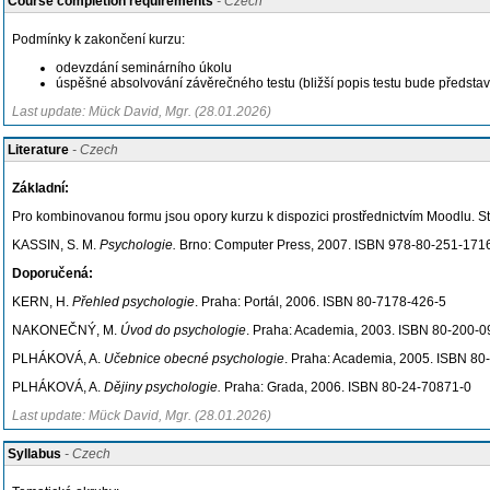
Course completion requirements
- Czech
Podmínky k zakončení kurzu:
odevzdání seminárního úkolu
úspěšné absolvování závěrečného testu (bližší popis testu bude představ
Last update: Mück David, Mgr. (28.01.2026)
Literature
- Czech
Základní:
Pro kombinovanou formu jsou opory kurzu k dispozici prostřednictvím Moodlu. St
KASSIN, S. M.
Psychologie.
Brno: Computer Press, 2007. ISBN 978-80-251-171
Doporučená:
KERN, H.
Přehled psychologie
. Praha: Portál, 2006. ISBN 80-7178-426-5
NAKONEČNÝ, M.
Úvod do psychologie
. Praha: Academia, 2003. ISBN 80-200-0
PLHÁKOVÁ, A.
Učebnice obecné psychologie
. Praha: Academia, 2005. ISBN 80
PLHÁKOVÁ, A.
Dějiny psychologie.
Praha: Grada, 2006. ISBN 80-24-70871-0
Last update: Mück David, Mgr. (28.01.2026)
Syllabus
- Czech