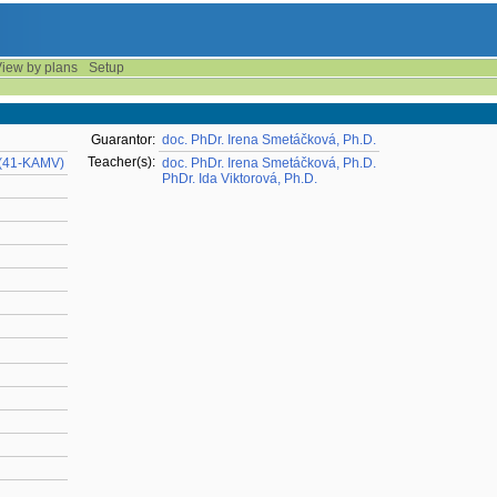
iew by plans
Setup
Guarantor:
doc. PhDr. Irena Smetáčková, Ph.D.
Teacher(s):
 (41-KAMV)
doc. PhDr. Irena Smetáčková, Ph.D.
PhDr. Ida Viktorová, Ph.D.