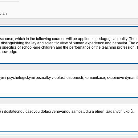
 plan
iscourse, which in the following courses will be applied to pedagogical reality. The
n distinguishing the lay and scientific view of human experience and behavior. The
e specifics of school-age children and the performance of the teaching profession. 
 knowledge.
mi psychologickými poznatky v oblasti osobnosti, komunikace, skupinové dynamiky, 
á i dostatečnou časovou dotaci věnovanou samostudiu a plnění zadaných úkolů.