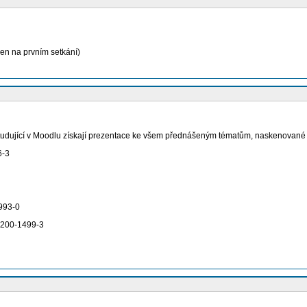
en na prvním setkání)
udující v Moodlu získají prezentace ke všem přednášeným tématům, naskenované kap
6-3
993-0
-200-1499-3