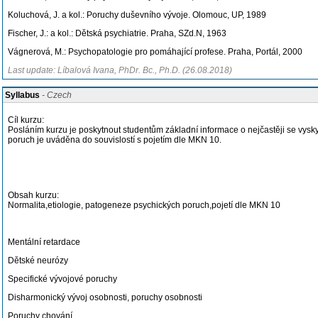
Koluchová, J. a kol.: Poruchy duševního vývoje. Olomouc, UP, 1989
Fischer, J.: a kol.: Dětská psychiatrie. Praha, SZd.N, 1963
Vágnerová, M.: Psychopatologie pro pomáhající profese. Praha, Portál, 2000
Last update: Líbalová Ivana, PhDr. Bc., Ph.D. (26.08.2018)
Syllabus
- Czech
Cíl kurzu:
Posláním kurzu je poskytnout studentům základní informace o nejčastěji se vysk
poruch je uváděna do souvislostí s pojetím dle MKN 10.
Obsah kurzu:
Normalita,etiologie, patogeneze psychických poruch,pojetí dle MKN 10
Mentální retardace
Dětské neurózy
Specifické vývojové poruchy
Disharmonický vývoj osobnosti, poruchy osobnosti
Poruchy chování