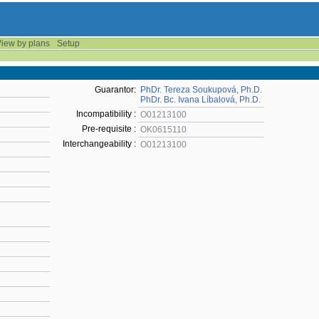
iew by plans
Setup
Guarantor:
PhDr. Tereza Soukupová, Ph.D.
PhDr. Bc. Ivana Líbalová, Ph.D.
Incompatibility :
O01213100
Pre-requisite :
OK0615110
Interchangeability :
O01213100