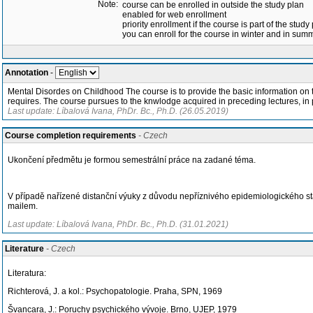
Note:
course can be enrolled in outside the study plan
enabled for web enrollment
priority enrollment if the course is part of the study
you can enroll for the course in winter and in su
Annotation
-
Mental Disordes on Childhood The course is to provide the basic information on t
requires. The course pursues to the knwlodge acquired in preceding lectures, in 
Last update: Líbalová Ivana, PhDr. Bc., Ph.D. (26.05.2019)
Course completion requirements
- Czech
Ukončení předmětu je formou semestrální práce na zadané téma.
V případě nařízené distanční výuky z důvodu nepříznivého epidemiologického sta
mailem.
Last update: Líbalová Ivana, PhDr. Bc., Ph.D. (31.01.2021)
Literature
- Czech
Literatura:
Richterová, J. a kol.: Psychopatologie. Praha, SPN, 1969
Švancara, J.: Poruchy psychického vývoje. Brno, UJEP, 1979