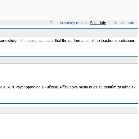
Opinion survey results
Schedule
Noticeboard
onowlidge of this subject matter that the performance of the teacher´s profession
le, kurz Psychopatologie - učitelé. Přístupové heslo bude studentům zasláno e-