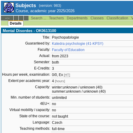
Subjects
(version: 983)
Course, academic year 2025/2026
Search ...
Teachers
Departments
Classes
Classification
V
--:--
Details
Mental Disordes - OK0613100
Title:
Psychopatologie
Guaranteed by:
Katedra psychologie (41-KPSY)
Faculty:
Faculty of Education
Actual:
from 2023
Semester:
both
E-Credits:
3
Hours per week, examination:
0/0, Ex
[HT]
Extent per academic year:
4
[hours]
Capacity:
winter:unknown / unknown (40)
summer:unknown / unknown (40)
Min. number of students:
unlimited
4EU+:
no
Virtual mobility / capacity:
no
State of the course:
not taught
Language:
Czech
Teaching methods:
full-time