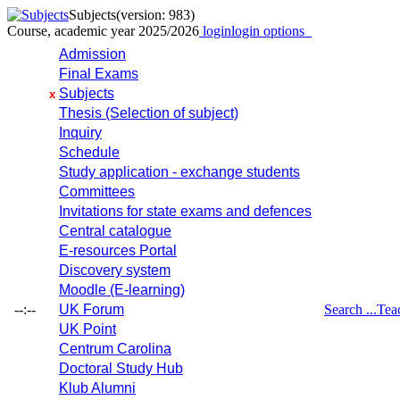
Subjects
(version: 983)
Course, academic year 2025/2026
login
login options
Admission
Final Exams
Subjects
x
Thesis (Selection of subject)
Inquiry
Schedule
Study application - exchange students
Committees
Invitations for state exams and defences
Central catalogue
E-resources Portal
Discovery system
Moodle (E-learning)
--:--
UK Forum
Search ...
Tea
UK Point
Centrum Carolina
Doctoral Study Hub
Klub Alumni