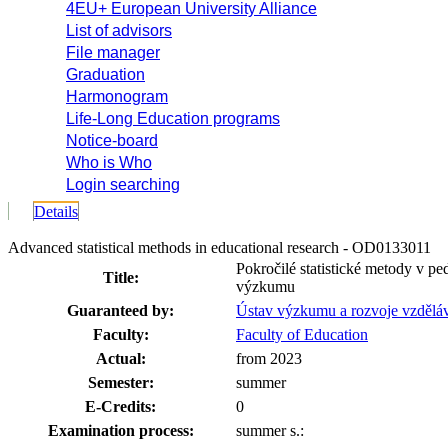
4EU+ European University Alliance
List of advisors
File manager
Graduation
Harmonogram
Life-Long Education programs
Notice-board
Who is Who
Login searching
Details
Advanced statistical methods in educational research - OD0133011
Pokročilé statistické metody v p
Title:
výzkumu
Guaranteed by:
Ústav výzkumu a rozvoje vzděl
Faculty:
Faculty of Education
Actual:
from 2023
Semester:
summer
E-Credits:
0
Examination process:
summer s.: