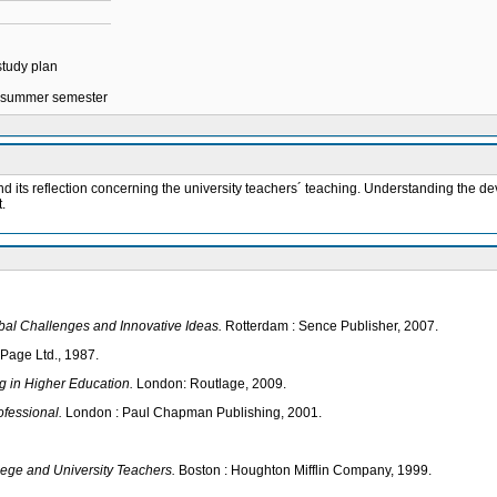
 study plan
in summer semester
d its reflection concerning the university teachers´ teaching. Understanding the de
.
bal Challenges and Innovative Ideas.
Rotterdam : Sence Publisher, 2007.
Page Ltd., 1987.
 in Higher Education.
London: Routlage, 2009.
ofessional.
London : Paul Chapman Publishing, 2001.
lege and University Teachers.
Boston : Houghton Mifflin Company, 1999.