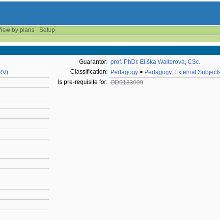
iew by plans
Setup
Guarantor:
prof. PhDr. Eliška Walterová, CSc.
Classification:
RV)
Pedagogy
>
Pedagogy
,
External Subject
Is pre-requisite for:
OD0133009