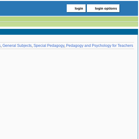
login
login options
s
,
General Subjects
,
Special Pedagogy
,
Pedagogy and Psychology for Teachers