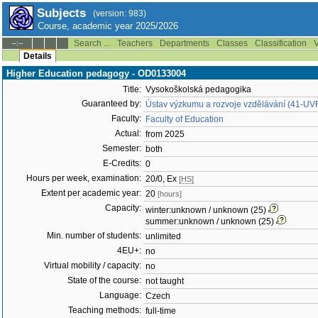
Subjects
(version: 983)
Course, academic year 2025/2026
Search ...
Teachers
Departments
Classes
Classification
V
--:--
Details
Higher Education pedagogy - OD0133004
Title:
Vysokoškolská pedagogika
Guaranteed by:
Ústav výzkumu a rozvoje vzdělávání (41-UV
Faculty:
Faculty of Education
Actual:
from 2025
Semester:
both
E-Credits:
0
Hours per week, examination:
20/0, Ex
[HS]
Extent per academic year:
20
[hours]
Capacity:
winter:unknown / unknown (25)
summer:unknown / unknown (25)
Min. number of students:
unlimited
4EU+:
no
Virtual mobility / capacity:
no
State of the course:
not taught
Language:
Czech
Teaching methods:
full-time