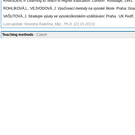
RAMSDEN, P.
Learning to Teach in Higher Education.
London : Routlage, 1991.
ROHLÍKOVÁ,L.; VEJVODOVÁ, J.
Vyučovací metody na vysoké škole.
Praha: Gra
VAŠUTOVÁ, J.
Strategie výuky ve vysokoškolském vzdělávání.
Praha : UK PedF,
Last update: Novotná Kateřina, Mgr., Ph.D. (21.01.2013)
Teaching methods
- Czech
Forma a rozsah výuky:
kurz probíhá ve dvou soustředěních po 20 hodinách výuk
Last update: Novotná Kateřina, Mgr., Ph.D. (21.01.2013)
Course assessment methods and requirements for successful completion, 
Způsob ukončení:
zkouška založená na závěrečné práci. Úspěšní absolventi získ
Last update: Novotná Kateřina, Mgr., Ph.D. (21.01.2013)
Syllabus
- Czech
Obsah:
Aktuální otázky vysokého školství a vzdělávání a vysokoškolské politiky
Akademická profese (znaky, determinanty proměn, akademická dráha, struktura 