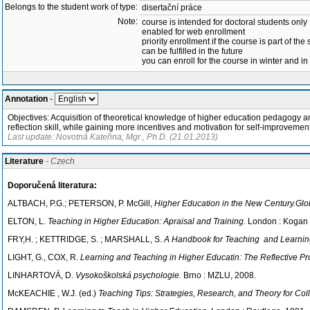
Belongs to the student work of type:
disertační práce
Note:
course is intended for doctoral students only
enabled for web enrollment
priority enrollment if the course is part of the
can be fulfilled in the future
you can enroll for the course in winter and 
Annotation
-
Objectives: Acquisition of theoretical knowledge of higher education pedagogy an
reflection skill, while gaining more incentives and motivation for self-improvement
Last update: Novotná Kateřina, Mgr., Ph.D. (21.01.2013)
Literature
- Czech
Doporučená literatura:
ALTBACH, P.G.; PETERSON, P. McGill,
Higher Education in the New Century.Glo
ELTON, L.
Teaching in Higher Education: Apraisal and Training.
London : Kogan 
FRY,H. ; KETTRIDGE, S. ; MARSHALL, S.
A Handbook for Teaching and Learning
LIGHT, G., COX, R.
Learning and Teaching in Higher Educatin: The Reflective Pr
LINHARTOVÁ, D.
Vysokoškolská psychologie.
Brno : MZLU, 2008.
McKEACHIE , W.J. (ed.)
Teaching Tips: Strategies, Research, and Theory for Col