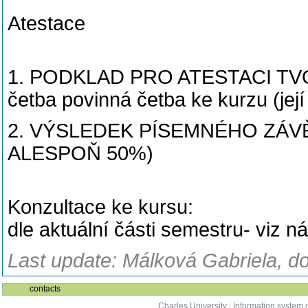
Atestace
1. PODKLAD PRO ATESTACI TVOŘÍ
četba povinná četba ke kurzu (jej
2. VÝSLEDEK PÍSEMNÉHO ZÁ
ALESPOŇ 50%)
Konzultace ke kursu:
dle aktuální části semestru- viz n
Last update: Málková Gabriela, do
contacts
Charles University
|
Information system o