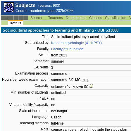
Subjects
(version: 983)
Course, academic year 2025/2026
Search ...
Teachers
Departments
Classes
Classification
V
--:--
Details
Sociocultural approaches to learning and thinking - OBPS13088
Title:
Socio-kulturní přístupy k učení a myšlení
Guaranteed by:
Katedra psychologie (41-KPSY)
Faculty:
Faculty of Education
Actual:
from 2023
Semester:
summer
E-Credits:
3
Examination process:
summer s.:
Hours per week, examination:
summer s.:2/0, MC
[HT]
Capacity:
unknown / unknown (5)
Min. number of students:
unlimited
4EU+:
no
Virtual mobility / capacity:
no
State of the course:
not taught
Language:
Czech
Teaching methods:
full-time
Note:
course can be enrolled in outside the study plan