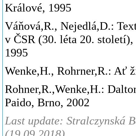
Králové, 1995
Váňová,R., Nejedlá,D.: Tex
v ČSR (30. léta 20. století
1995
Wenke,H., Rohrner,R.: Ať ži
Rohner,R.,Wenke,H.: Daltons
Paido, Brno, 2002
Last update: Stralczynská B
(19.09.2018)