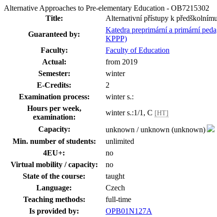
Alternative Approaches to Pre-elementary Education - OB7215302
Title:
Alternativní přístupy k předškolním
Katedra preprimární a primární ped
Guaranteed by:
KPPP)
Faculty:
Faculty of Education
Actual:
from 2019
Semester:
winter
E-Credits:
2
Examination process:
winter s.:
Hours per week,
winter s.:1/1, C
[HT]
examination:
Capacity:
unknown / unknown (unknown)
Min. number of students:
unlimited
4EU+:
no
Virtual mobility / capacity:
no
State of the course:
taught
Language:
Czech
Teaching methods:
full-time
Is provided by:
OPB01N127A