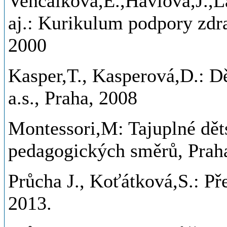
Vencálková,E.,Havlová,J.,L
aj.: Kurikulum podpory zdra
2000
Kasper,T., Kasperová,D.: D
a.s., Praha, 2008
Montessori,M: Tajuplné děts
pedagogických směrů, Pra
Průcha J., Koťátková,S.: Př
2013.