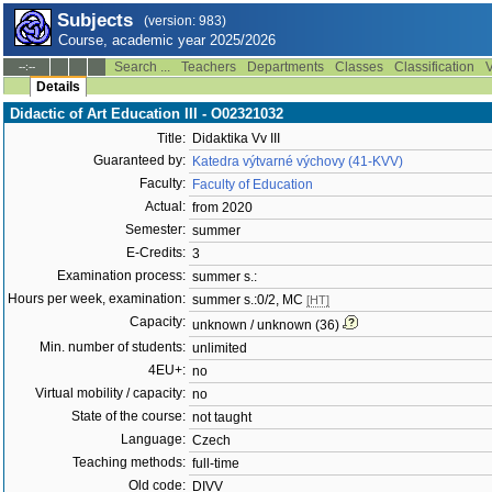
Subjects
(version: 983)
Course, academic year 2025/2026
Search ...
Teachers
Departments
Classes
Classification
V
--:--
Details
Didactic of Art Education III - O02321032
Title:
Didaktika Vv III
Guaranteed by:
Katedra výtvarné výchovy (41-KVV)
Faculty:
Faculty of Education
Actual:
from 2020
Semester:
summer
E-Credits:
3
Examination process:
summer s.:
Hours per week, examination:
summer s.:0/2, MC
[HT]
Capacity:
unknown / unknown (36)
Min. number of students:
unlimited
4EU+:
no
Virtual mobility / capacity:
no
State of the course:
not taught
Language:
Czech
Teaching methods:
full-time
Old code:
DIVV