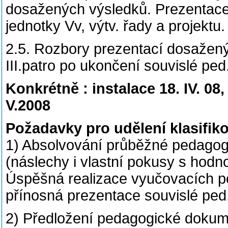
dosažených výsledků. Prezentace V
jednotky Vv, výtv. řady a projektu.
2.5. Rozbory prezentací dosažen
III.patro po ukončení souvislé ped.
Konkrétně : instalace 18. IV. 08,
V.2008
Požadavky pro udělení klasifik
1) Absolvování průběžné pedagog
(náslechy i vlastní pokusy s hodn
Úspěšná realizace vyučovacích p
přínosná prezentace souvislé ped.
2) Předložení pedagogické dokume