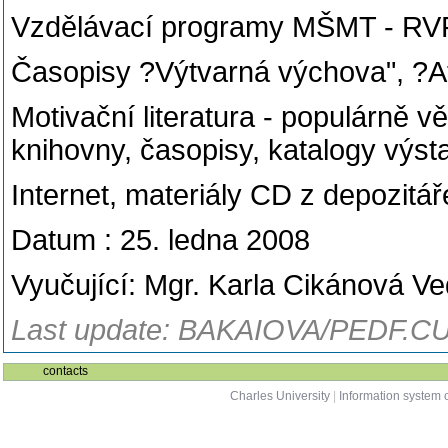
Vzdělávací programy MŠMT - RV
Časopisy ?Výtvarná výchova", ?At
Motivační literatura - populárně v
knihovny, časopisy, katalogy výst
Internet, materiály CD z depozitá
Datum : 25. ledna 2008
Vyučující: Mgr. Karla Cikánová Ve
Last update: BAKAIOVA/PEDF.CU
contacts
Charles University
|
Information system o