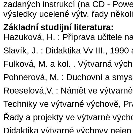
zadaných instrukcí (na CD - Power 
výsledky ucelené výtv. řady někol
Základní studijní literatura:
Hazuková, H. : Příprava učitele n
Slavík, J. : Didaktika Vv III., 1990 
Fulková, M. a kol. . Výtvarná výcho
Pohnerová, M. : Duchovní a smys
Roeselová,V. : Námět ve výtvarn
Techniky ve výtvarné výchově, P
Řady a projekty ve výtvarné vých
Didaktika výtvarné výchovy neje