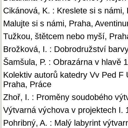
Cikánová, K. : Kreslete si s námi
Malujte si s námi, Praha, Aventi
Tužkou, štětcem nebo myší, Prah
Brožková, I. : Dobrodružství bar
Šamšula, P. : Obrazárna v hlavě 1
Kolektiv autorů katedry Vv Ped F 
Praha, Práce
Zhoř, I. : Proměny soudobého vý
Výtvarná výchova v projektech I. 1
Pohribný, A. : Malý labyrint výt