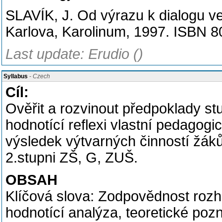
SLAVÍK, J. Od výrazu k dialogu ve 
Karlova, Karolinum, 1997. ISBN 8
Last update: Erudio ()
Syllabus
- Czech
Cíl:
Ověřit a rozvinout předpoklady stu
hodnotící reflexi vlastní pedagogi
výsledek výtvarných činností žák
2.stupni ZŠ, G, ZUŠ.
OBSAH
Klíčová slova: Zodpovědnost rozho
hodnotící analýza, teoretické poz