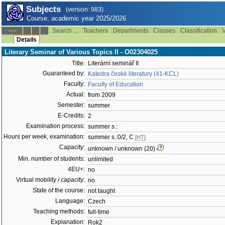
Subjects
(version: 983)
Course, academic year 2025/2026
Search ...
Teachers
Departments
Classes
Classification
V
--:--
Details
Literary Seminar of Various Topics II - O02304025
Title:
Literární seminář II
Guaranteed by:
Katedra české literatury (41-KCL)
Faculty:
Faculty of Education
Actual:
from 2009
Semester:
summer
E-Credits:
2
Examination process:
summer s.:
Hours per week, examination:
summer s.:0/2, C
[HT]
Capacity:
unknown / unknown (20)
Min. number of students:
unlimited
4EU+:
no
Virtual mobility / capacity:
no
State of the course:
not taught
Language:
Czech
Teaching methods:
full-time
Explanation:
Rok2