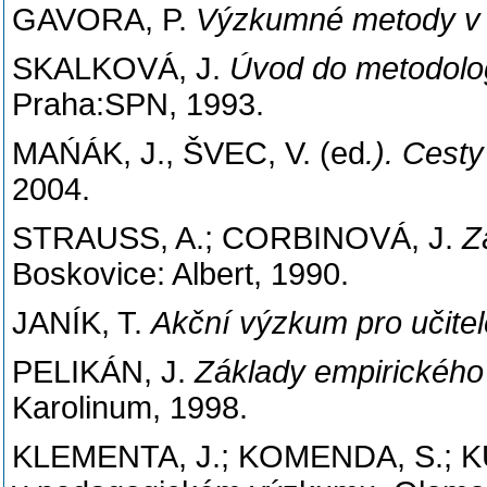
GAVORA, P.
Výzkumné metody v
SKALKOVÁ, J.
Úvod do metodolo
Praha:SPN, 1993.
MAŃÁK, J., ŠVEC, V. (ed
.). Cest
2004.
STRAUSS, A.; CORBINOVÁ, J.
Z
Boskovice: Albert, 1990.
JANÍK, T.
Akční výzkum pro učitel
PELIKÁN, J.
Základy empirického
Karolinum, 1998.
KLEMENTA, J.; KOMENDA, S.; KUN