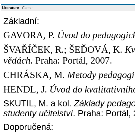
Literature
- Czech
Základní:
GAVORA, P.
Úvod do pedagogic
ŠVAŘÍČEK, R.; ŠEĎOVÁ, K.
Kv
vědách
. Praha: Portál, 2007.
CHRÁSKA, M.
Metody pedagogi
HENDL, J.
Úvod do kvalitativní
SKUTIL, M. a kol.
Základy pedago
studenty učitelství
. Praha: Portál,
Doporučená: