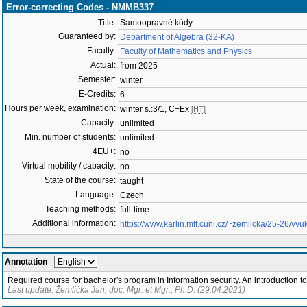
Error-correcting Codes - NMMB337
Title:
Samoopravné kódy
Guaranteed by:
Department of Algebra (32-KA)
Faculty:
Faculty of Mathematics and Physics
Actual:
from 2025
Semester:
winter
E-Credits:
6
Hours per week, examination:
winter s.:3/1, C+Ex
[HT]
Capacity:
unlimited
Min. number of students:
unlimited
4EU+:
no
Virtual mobility / capacity:
no
State of the course:
taught
Language:
Czech
Teaching methods:
full-time
Additional information:
https://www.karlin.mff.cuni.cz/~zemlicka/25-26/vyu
Annotation
-
Required course for bachelor's program in Information security. An introduction to
Last update: Žemlička Jan, doc. Mgr. et Mgr., Ph.D. (29.04.2021)