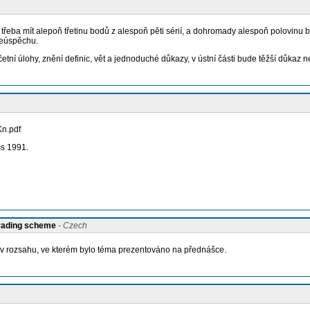
 třeba mít alepoň třetinu bodů z alespoň pěti sérií, a dohromady alespoň polovinu
neúspěchu.
etní úlohy, znění definic, vět a jednoduché důkazy, v ústní části bude těžší důka
Kn.pdf
ss 1991.
grading scheme
- Czech
v rozsahu, ve kterém bylo téma prezentováno na přednášce.