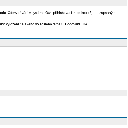
 bodů. Odevzdávání v systému Owl, přihlašovací instrukce přijdou zapsaným
z nebo vyložení nějakého souvislého tématu. Bodování TBA.