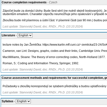
Course completion requirements
- Czech
Zápočet bude za domácí úlohy. Bude šest sérií (ne nutně stejně bodovaných). Je
studentům emailem. Charakter zápočtu neumožňuje jeho opakování v případě 
Zkouška bude mít písemnou a ústní část. V písemné části (asi 90 min.) budou poč
Last update: Stanovský David, doc. RNDr., Ph.D. (10.10.2024)
Literature
-
lecture notes by Jan Žemlička: https://www.karlin.mff.cuni.cz/~zemlicka/23-24/So
Cameron, van Lint: Designs, graphs, codes and their links, Cambridge Univ. Pre
MacWilliams, Sloane: The theory of error-correcting codes, North-Holland 1977.
Roman, S.: Coding and Information Theory, Springer, 1992.
Last update: Stanovský David, doc. RNDr., Ph.D. (10.10.2024)
Course assessment methods and requirements for successful completion, 
Požadavky u zkoušky korespondují se sylabem přednášky a budou uplatňovány 
Last update: Stanovský David, doc. RNDr., Ph.D. (10.10.2024)
Syllabus
-