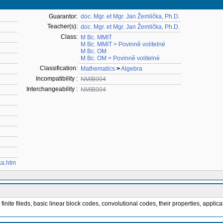
Guarantor:
doc. Mgr. et Mgr. Jan Žemlička, Ph.D.
Teacher(s):
doc. Mgr. et Mgr. Jan Žemlička, Ph.D.
Class:
M Bc. MMIT
M Bc. MMIT > Povinně volitelné
M Bc. OM
M Bc. OM > Povinně volitelné
Classification:
Mathematics
>
Algebra
Incompatibility :
NMIB004
Interchangeability :
NMIB004
ka.htm
 finite fileds, basic linear block codes, convolutional codes, their properties, appl