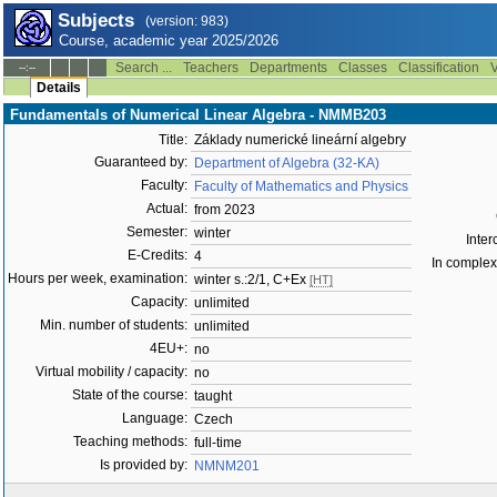
Subjects
(version: 983)
Course, academic year 2025/2026
Search ...
Teachers
Departments
Classes
Classification
V
--:--
Details
Fundamentals of Numerical Linear Algebra - NMMB203
Title:
Základy numerické lineární algebry
Guaranteed by:
Department of Algebra (32-KA)
Faculty:
Faculty of Mathematics and Physics
Actual:
from 2023
Semester:
winter
Inter
E-Credits:
4
In complex 
Hours per week, examination:
winter s.:2/1, C+Ex
[HT]
Capacity:
unlimited
Min. number of students:
unlimited
4EU+:
no
Virtual mobility / capacity:
no
State of the course:
taught
Language:
Czech
Teaching methods:
full-time
Is provided by:
NMNM201