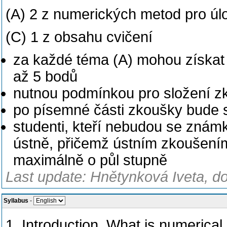
(A) 2 z numerických metod pro úlo
(C) 1 z obsahu cvičení
za každé téma (A) mohou získat
až 5 bodů
nutnou podmínkou pro složení zk
po písemné části zkoušky bude
studenti, kteří nebudou se znám
ústně, přičemž ústním zkoušením
maximálně o půl stupně
Last update: Hnětynková Iveta, d
Syllabus
-
1. Introduction. What is numerica