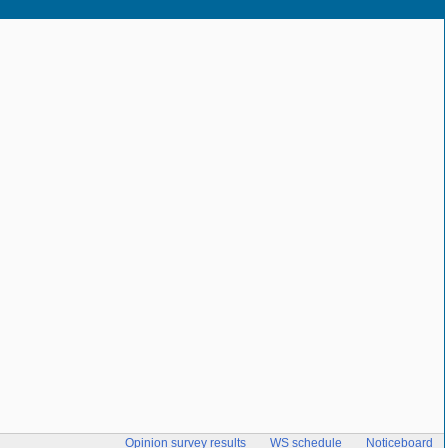
Opinion survey results
WS schedule
Noticeboard