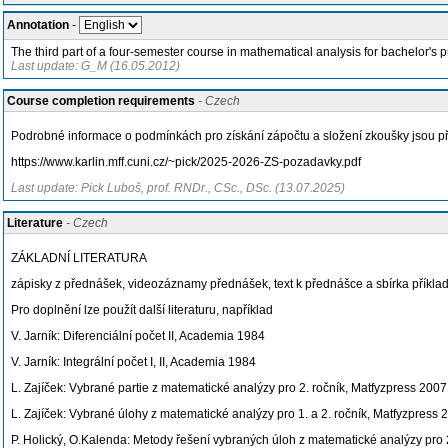
Annotation
-
The third part of a four-semester course in mathematical analysis for bachelor's
Last update: G_M (16.05.2012)
Course completion requirements
- Czech
Podrobné informace o podmínkách pro získání zápočtu a složení zkoušky jsou př
https://www.karlin.mff.cuni.cz/~pick/2025-2026-ZS-pozadavky.pdf
Last update: Pick Luboš, prof. RNDr., CSc., DSc. (13.07.2025)
Literature
- Czech
ZÁKLADNÍ LITERATURA
zápisky z přednášek, videozáznamy přednášek, text k přednášce a sbírka příklad
Pro doplnění lze použít další literaturu, například
V. Jarník: Diferenciální počet II, Academia 1984
V. Jarník: Integrální počet I, II, Academia 1984
L. Zajíček: Vybrané partie z matematické analýzy pro 2. ročník, Matfyzpress 2007
L. Zajíček: Vybrané úlohy z matematické analýzy pro 1. a 2. ročník, Matfyzpress 
P. Holický, O.Kalenda: Metody řešení vybraných úloh z matematické analýzy pro 