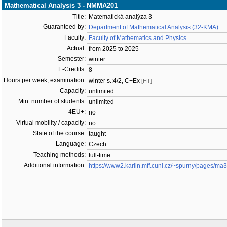
Mathematical Analysis 3 - NMMA201
Title:
Matematická analýza 3
Guaranteed by:
Department of Mathematical Analysis (32-KMA)
Faculty:
Faculty of Mathematics and Physics
Actual:
from 2025 to 2025
Semester:
winter
E-Credits:
8
Hours per week, examination:
winter s.:4/2, C+Ex
[HT]
Capacity:
unlimited
Min. number of students:
unlimited
4EU+:
no
Virtual mobility / capacity:
no
State of the course:
taught
Language:
Czech
Teaching methods:
full-time
Additional information:
https://www2.karlin.mff.cuni.cz/~spurny/pages/ma