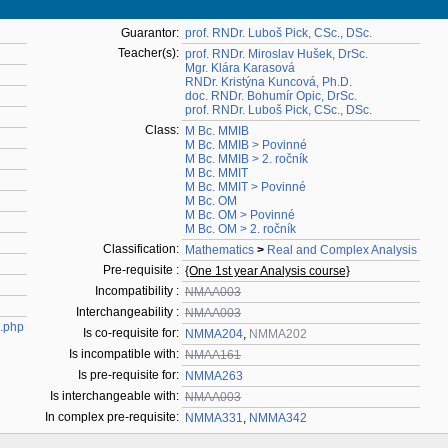
Guarantor:
prof. RNDr. Luboš Pick, CSc., DSc.
Teacher(s):
prof. RNDr. Miroslav Hušek, DrSc.
Mgr. Klára Karasová
RNDr. Kristýna Kuncová, Ph.D.
doc. RNDr. Bohumír Opic, DrSc.
prof. RNDr. Luboš Pick, CSc., DSc.
Class:
M Bc. MMIB
M Bc. MMIB > Povinné
M Bc. MMIB > 2. ročník
M Bc. MMIT
M Bc. MMIT > Povinné
M Bc. OM
M Bc. OM > Povinné
M Bc. OM > 2. ročník
Classification:
Mathematics
>
Real and Complex Analysis
Pre-requisite :
{One 1st year Analysis course}
Incompatibility :
NMAA003
Interchangeability :
NMAA003
3.php
Is co-requisite for:
NMMA204
,
NMMA202
Is incompatible with:
NMAA161
Is pre-requisite for:
NMMA263
Is interchangeable with:
NMAA003
In complex pre-requisite:
NMMA331
,
NMMA342