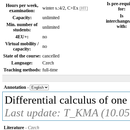
Is pre-requi
Hours per week,
winter s.:4/2, C+Ex
[HT]
for:
examination:
Is
Capacity:
unlimited
interchange
Min. number of
with:
unlimited
students:
4EU+:
no
Virtual mobility /
no
capacity:
State of the course:
cancelled
Language:
Czech
Teaching methods:
full-time
Annotation
-
Differential calculus of one
Last update: T_KMA (10.05
Literature
- Czech