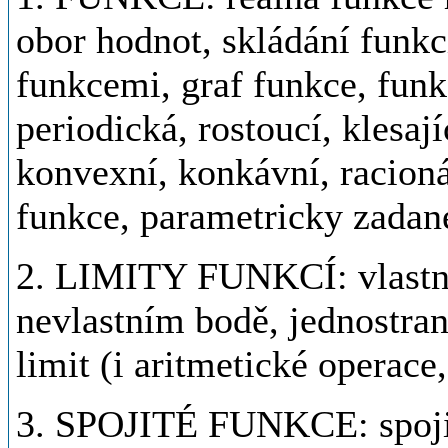
obor hodnot, skládání funkc
funkcemi, graf funkce, funkc
periodická, rostoucí, klesají
konvexní, konkávní, racioná
funkce, parametricky zadan
2. LIMITY FUNKCÍ: vlastní i
nevlastním bodě, jednostrann
limit (i aritmetické operace
3. SPOJITÉ FUNKCE: spojito