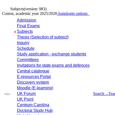
Subjects
(version: 983)
Course, academic year 2025/2026
login
login options
Admission
Final Exams
Subjects
x
Thesis (Selection of subject)
Inquiry
Schedule
Study application - exchange students
Committees
Invitations for state exams and defences
Central catalogue
E-resources Portal
Discovery system
Moodle (E-learning)
--:--
UK Forum
Search ...
Tea
UK Point
Centrum Carolina
Doctoral Study Hub