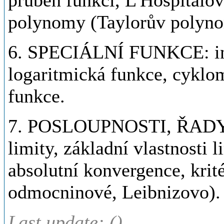
průběh funkcí, L'Hospitalov
polynomy (Taylorův polyn
6. SPECIÁLNÍ FUNKCE: inv
logaritmická funkce, cyklo
funkce.
7. POSLOUPNOSTI, ŘADY: po
limity, základní vlastnosti l
absolutní konvergence, krit
odmocninové, Leibnizovo).
Last update: ()