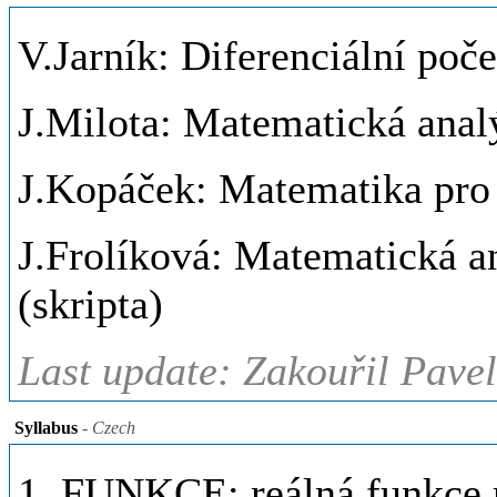
V.Jarník: Diferenciální počet
J.Milota: Matematická analýz
J.Kopáček: Matematika pro f
J.Frolíková: Matematická a
(skripta)
Last update: Zakouřil Pave
Syllabus
- Czech
1. FUNKCE: reálná funkce r