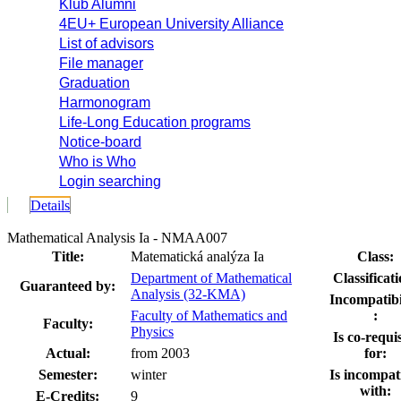
Klub Alumni
4EU+ European University Alliance
List of advisors
File manager
Graduation
Harmonogram
Life-Long Education programs
Notice-board
Who is Who
Login searching
Details
Mathematical Analysis Ia - NMAA007
Title:
Matematická analýza Ia
Class:
Department of Mathematical
Classificati
Guaranteed by:
Analysis (32-KMA)
Incompatibi
Faculty of Mathematics and
:
Faculty:
Physics
Is co-requis
Actual:
from 2003
for:
Semester:
winter
Is incompat
with:
E-Credits:
9