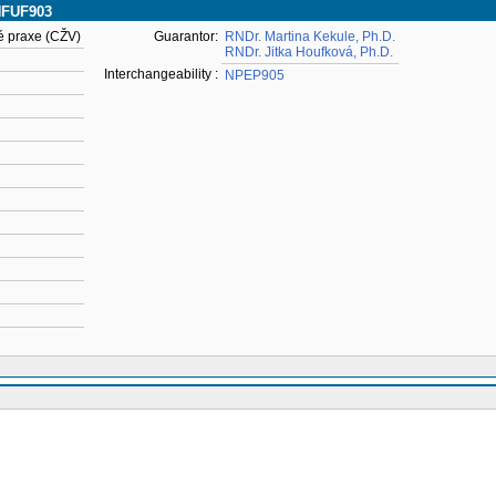
 NFUF903
é praxe (CŽV)
Guarantor:
RNDr. Martina Kekule, Ph.D.
RNDr. Jitka Houfková, Ph.D.
Interchangeability :
NPEP905