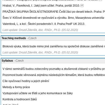
Hrabal, V., Pavelková, I.: Jaký jsem učitel. Praha, portál 2010.
PRAŽSKÁ SKUPINA ŠKOLNÍ ETNOGRAFIE Čeští žáci po deseti letech. Praha:
Švec.V. Klíčové dovednosti ve vyučování a výcviku. Brno, Masarykova univerzit
Valentová, L. a kol.: Školní poradenství I. II. Praha PedF UK 2013.
Last update: Drozd Zdeněk, doc. RNDr., Ph.D. (05.02.2020)
Teaching methods
- Czech
Bloková výuka, která bude mimo jiné zaměřena na společné diskuse zaměřené na
Last update: Drozd Zdeněk, doc. RNDr., Ph.D. (05.02.2020)
Syllabus
- Czech
V rámci seminářů budou zobecněny poznatky a zkušenosti získané v průběhu pra
Pozornost bude věnovaná zejména následujícím tématům, která budou reflektova
Cíle vyučovací hodiny a jejich plnění
Metody a formy práce
Vystupování učitele ve třídě a jeho komunikace se žáky
Kontrola a hodnocení žáků