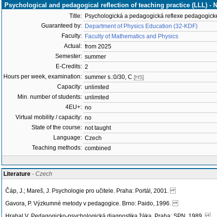
Psychological and pedagogical reflection of teaching practice (LLL) -
Title:
Psychologická a pedagogická reflexe pedagogick
Guaranteed by:
Department of Physics Education (32-KDF)
Faculty:
Faculty of Mathematics and Physics
Actual:
from 2025
Semester:
summer
E-Credits:
2
Hours per week, examination:
summer s.:0/30, C
[HS]
Capacity:
unlimited
Min. number of students:
unlimited
4EU+:
no
Virtual mobility / capacity:
no
State of the course:
not taught
Language:
Czech
Teaching methods:
combined
Literature
- Czech
Čáp, J.; Mareš, J. Psychologie pro učitele. Praha: Portál, 2001.
Gavora, P. Výzkumné metody v pedagogice. Brno: Paido, 1996.
Hrabal,V. Pedagogicko-psychologická diagnostika žáka. Praha: SPN, 1989.