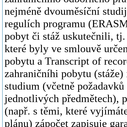
nejméně dvouměsíční studijn
regulích programu (ERASMU
pobyt či stáž uskutečnili, t
které byly ve smlouvě určen
pobytu a Transcript of recor
zahraničníhi pobytu (stáže)
studium (včetně požadavků 
jednotlivých předmětech), p
(např. s těmi, které vyjímát
plánu) zápočet zapisuje gar