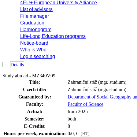
4EU+ European University Alliance
List of advisors
File manager
Graduation
Harmonogram
Life-Long Education programs
Notice-board
Who is Who
Login searching
Details
Study abroad - MZ340V09
Title:
Zahraniční stáž (mgr. studium)
Czech title:
Zahraniční stáž (mgr. studium)
Guaranteed by:
Department of Social Geography a
Faculty:
Faculty of Science
Actual:
from 2025
Semester:
both
E-Credits:
8
Hours per week, examination:
0/0, C
[HT]