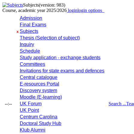
Subjects
(version: 983)
Course, academic year 2025/2026
login
login options
Admission
Final Exams
Subjects
x
Thesis (Selection of subject)
Inquiry
Schedule
Study application - exchange students
Committees
Invitations for state exams and defences
Central catalogue
E-resources Portal
Discovery system
Moodle (E-learning)
--:--
UK Forum
Search ...
Tea
UK Point
Centrum Carolina
Doctoral Study Hub
Klub Alumni