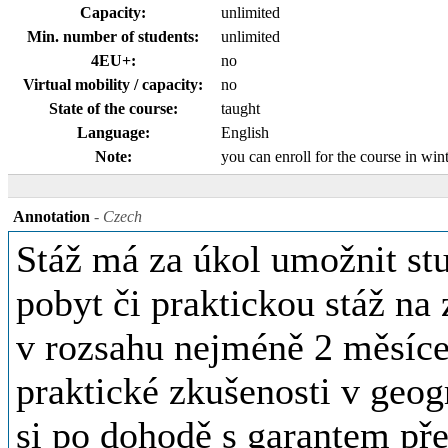
Capacity:
unlimited
Min. number of students:
unlimited
4EU+:
no
Virtual mobility / capacity:
no
State of the course:
taught
Language:
English
Note:
you can enroll for the course in wi
Annotation
- Czech
Stáž má za úkol umožnit st
pobyt či praktickou stáž na
v rozsahu nejméně 2 měsíce 
praktické zkušenosti v geogr
si po dohodě s garantem pře