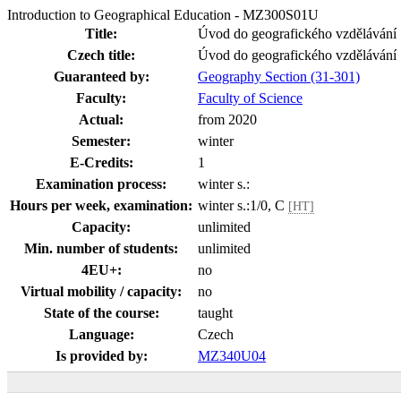
Introduction to Geographical Education - MZ300S01U
Title:
Úvod do geografického vzdělávání
Czech title:
Úvod do geografického vzdělávání
Guaranteed by:
Geography Section (31-301)
Faculty:
Faculty of Science
Actual:
from 2020
Semester:
winter
E-Credits:
1
Examination process:
winter s.:
Hours per week, examination:
winter s.:1/0, C
[HT]
Capacity:
unlimited
Min. number of students:
unlimited
4EU+:
no
Virtual mobility / capacity:
no
State of the course:
taught
Language:
Czech
Is provided by:
MZ340U04