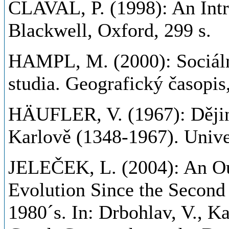
CLAVAL, P. (1998): An Intr
Blackwell, Oxford, 299 s.
HAMPL, M. (2000): Sociáln
studia. Geografický časopis, 
HÄUFLER, V. (1967): Dějin
Karlově (1348-1967). Univer
JELEČEK, L. (2004): An Ou
Evolution Since the Second 
1980´s. In: Drbohlav, V., Ka