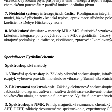
víceatomový ideální plyn, příspěvky k vnitřní energii a tepelné kap
chemickému potenciálu z partiční funkce ideálního plynu
7. Neideální systémy interagujících částic.
Konfigurační integrál, 
model, fázové přechody - kritická teplota, aproximace středního pole,
koeficient z Debye-Hückelovy teorie
8. Molekulové simulace – metody MD a MC
. Statistické vzorko
kritérium, integrace pohybových rovnic v MD, ergoridicita - časový 
okrajové podmínky, inicializace, ekvilibrace, zpracování korelovaný
Specializace: Fyzikální chemie
Spektroskopické metody
1. Vibrační spektroskopie.
Základy vibrační spektroskopie, infr
rozptyl, výběrová pravidla, molekulové vibrace, přiřazení vibračníc
2. Elektronová spektroskopie.
Základy elektronové spektroskopie,
Jablonského diagram, zářivá a nezářivá deaktivace excitovaného stav
solvátového obalu, anizotropie fluorescence. Využití fluorescenčníc
3. Spektroskopie NMR.
Princip magnetické rezonance, chemický p
APT, DEPT, základy dvourozměrné spektroskopie, experimenty CO