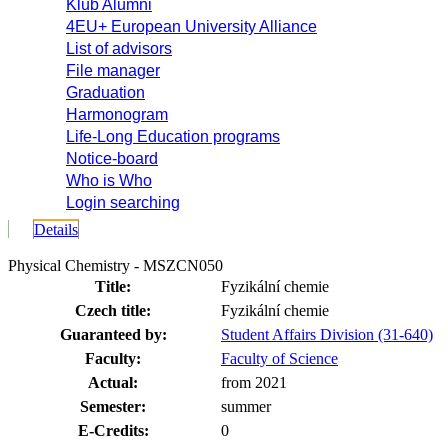
Klub Alumni
4EU+ European University Alliance
List of advisors
File manager
Graduation
Harmonogram
Life-Long Education programs
Notice-board
Who is Who
Login searching
Details
Physical Chemistry - MSZCN050
Title:
Fyzikální chemie
Czech title:
Fyzikální chemie
Guaranteed by:
Student Affairs Division (31-640)
Faculty:
Faculty of Science
Actual:
from 2021
Semester:
summer
E-Credits:
0