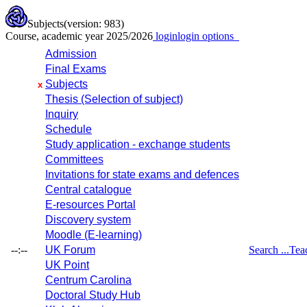
Subjects
(version: 983)
Course, academic year 2025/2026
login
login options
Admission
Final Exams
Subjects
x
Thesis (Selection of subject)
Inquiry
Schedule
Study application - exchange students
Committees
Invitations for state exams and defences
Central catalogue
E-resources Portal
Discovery system
Moodle (E-learning)
--:--
UK Forum
Search ...
Tea
UK Point
Centrum Carolina
Doctoral Study Hub