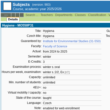
Subjects
(version: 983)
Course, academic year 2025/2026
Search ...
Teachers
Departments
Classes
Classification
V
--:--
Details
Hygiene - MO550P31
Title:
Hygiena
Gu
Czech title:
Tea
Hygiena
Guaranteed by:
Institute for Environmental Studies (31-550)
Faculty:
Faculty of Science
Actual:
from 2024 to 2025
Semester:
winter
E-Credits:
3
Examination process:
winter s.:oral
Hours per week, examination:
winter s.:2/2, Ex
[HT]
Capacity:
unlimited
Min. number of students:
unlimited
4EU+:
no
Virtual mobility / capacity:
no
State of the course:
taught
Language:
Czech
Note:
enabled for web enrollment