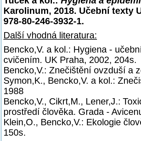
Tuček a kol.:
Hygiena a epidemi
Karolinum, 2018. Učební texty U
978-80-246-3932-1.
Další vhodná literatura
:
Bencko,V. a kol.: Hygiena - učebn
cvičením. UK Praha, 2002, 204s.
Bencko,V.: Znečištění ovzduší a z
Symon,K., Bencko,V. a kol.: Zneči
1988
Bencko,V., Cikrt,M., Lener,J.: To
prostředí člověka. Grada - Avice
Klein,O., Bencko,V.: Ekologie člo
150s.