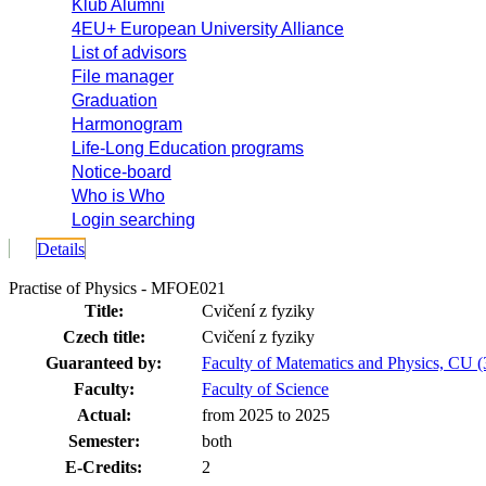
Klub Alumni
4EU+ European University Alliance
List of advisors
File manager
Graduation
Harmonogram
Life-Long Education programs
Notice-board
Who is Who
Login searching
Details
Practise of Physics - MFOE021
Title:
Cvičení z fyziky
Czech title:
Cvičení z fyziky
Guaranteed by:
Faculty of Matematics and Physics, CU 
Faculty:
Faculty of Science
Actual:
from 2025 to 2025
Semester:
both
E-Credits:
2