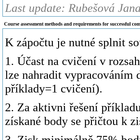
Last update: Rubešová Jana
Course assessment methods and requirements for successful com
K zápočtu je nutné splnit s
1. Účast na cvičení v rozsa
lze nahradit vypracováním 
příklady=1 cvičení).
2. Za aktivni řešení příklad
získané body se přičtou k z
3. Zisk minimálně 75% bodů