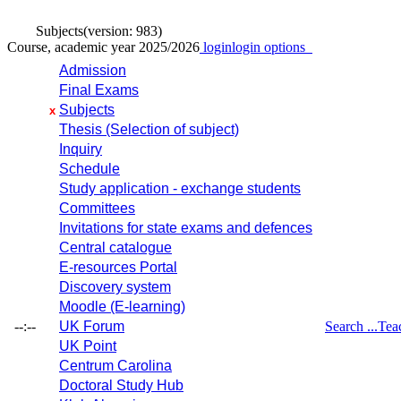
Subjects
(version: 983)
Course, academic year 2025/2026
login
login options
Admission
Final Exams
Subjects
x
Thesis (Selection of subject)
Inquiry
Schedule
Study application - exchange students
Committees
Invitations for state exams and defences
Central catalogue
E-resources Portal
Discovery system
Moodle (E-learning)
--:--
UK Forum
Search ...
Tea
UK Point
Centrum Carolina
Doctoral Study Hub