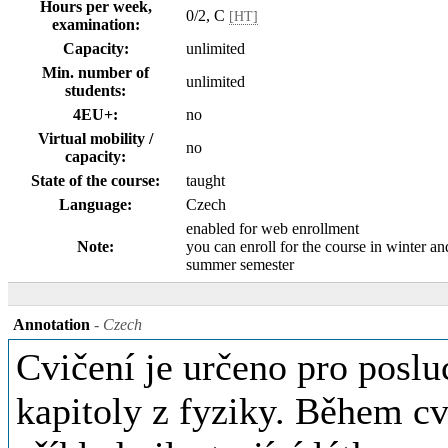
Hours per week,
0/2, C
[HT]
examination:
Capacity:
unlimited
Min. number of
unlimited
students:
4EU+:
no
Virtual mobility /
no
capacity:
State of the course:
taught
Language:
Czech
enabled for web enrollment
Note:
you can enroll for the course in winter an
summer semester
Annotation
- Czech
Cvičení je určeno pro pos
kapitoly z fyziky. Během cvi