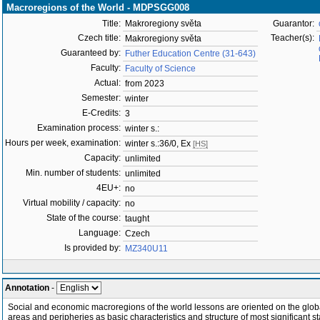
Macroregions of the World - MDPSGG008
Title:
Makroregiony světa
Guarantor:
Czech title:
Teacher(s):
Makroregiony světa
Guaranteed by:
Futher Education Centre (31-643)
Faculty:
Faculty of Science
Actual:
from 2023
Semester:
winter
E-Credits:
3
Examination process:
winter s.:
Hours per week, examination:
winter s.:36/0, Ex
[HS]
Capacity:
unlimited
Min. number of students:
unlimited
4EU+:
no
Virtual mobility / capacity:
no
State of the course:
taught
Language:
Czech
Is provided by:
MZ340U11
Annotation
-
Social and economic macroregions of the world lessons are oriented on the global
areas and peripheries as basic characteristics and structure of most significant s