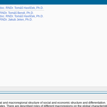
doc. RNDr. Tomáš Havlíček, Ph.D.
RNDr. Tomáš Bendl, Ph.D.
doc. RNDr. Tomáš Havlíček, Ph.D.
RNDr. Jakub Jelen, Ph.D.
 and macroregional structure of social and economic structure and differentation. 
tates. There are described roles of different macroregions on the global characteris