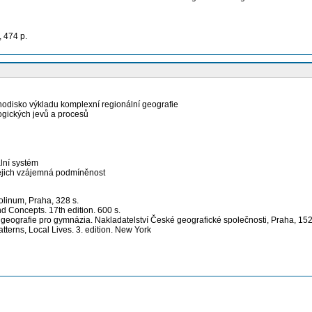
 474 p.
východisko výkladu komplexní regionální geografie
logických jevů a procesů
ální systém
jejich vzájemná podmíněnost
rolinum, Praha, 328 s.
d Concepts. 17th edition. 600 s.
í geografie pro gymnázia. Nakladatelství České geografické společnosti, Praha, 152
erns, Local Lives. 3. edition. New York