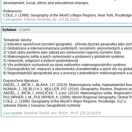
development, social, ethnic and educational changes.
References
COLE, J. (1996): Geography of the World´s Major Regions. New York, Routledge,
Last update: Fialová Veronika, Bc. (14.06.2016)
Syllabus
- Czech
Tematické okruhy:
1) Interakce společnost (sociální geografie) - příroda (fyzická geografie) jako 
2) Globalizace a internacionalizace politických, sociálních, ekonomických a eko
3) Vztah jádro-periferie jako základ pro vymezování regionů různého řádu
4) Makroregiony světa a jejich vymezování a postavení v globálním systému
5) Historické, religiózní a kulturní podmíněnosti
6) Vliv politických rozhodnutí na vývoj světového makroregionálního systému
7) Demografická (vč. migrace) a ekonomická charakteristika a jejich vliv na glob
8) Nejpodstatnější geografické jevy a procesy v jednotlivých makroregionech a 
Doporučená literatura:
ANDĚL, J., BIČÍK, I., BLÁHA, J.D. (2019): Makroregiony světa. Nakladatelství Ka
NIJMAN, J., DE BLIJ H.J., MULLER, P.O. (2016): Geography. Realms, Regions an
ANDĚL, J., BIČÍK, I., HAVLÍČEK, T. a kol. (2010): Makroregiony světa. Regionáln
PULSIPHER, L.M., PULSIPHER, A. (2006): World Regional Geography. Global Patt
COLE, J., (1996): Geography of the World’s Major Regions. Routledge, 512 s.
vybrané články z časopisu Geografické rozhledy
Last update: Havlíček Tomáš, doc. RNDr., Ph.D. (29.10.2019)