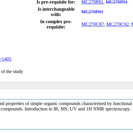
Is pre-requisite for:
MC270P81
,
MC270P91
Is interchangeable
MC270P01
with:
In complex pre-
MC270C87
,
MC270C92
,
requisite:
d=1405
t of the study
nd properties of simple organic compounds characterised by functional g
nic compounds. Introduction to IR, MS, UV and 1H NMR spectroscopy.