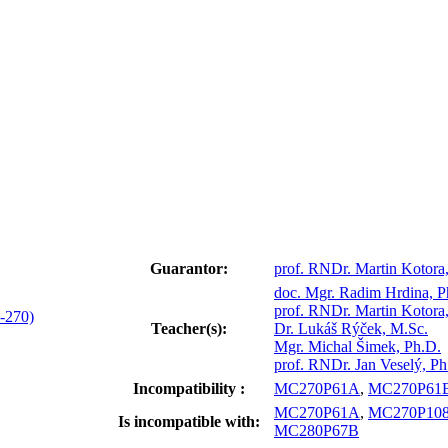
Guarantor:
prof. RNDr. Martin Kotora
doc. Mgr. Radim Hrdina, P
prof. RNDr. Martin Kotora
-270)
Teacher(s):
Dr. Lukáš Rýček, M.Sc.
Mgr. Michal Šimek, Ph.D.
prof. RNDr. Jan Veselý, Ph
Incompatibility :
MC270P61A
,
MC270P61
MC270P61A
,
MC270P10
Is incompatible with:
MC280P67B