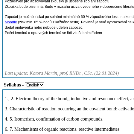
Požadavek pro absolvování zkoušky je úspěšné zdolání zápočtu.
Zkouška bude písemná. Bude v rozsahu učiva uvedeného v doporučené literat
Zápočet je možné získat po splnění minimálně 60 % zápočtového testu na konci k
Moodle
(zisk min. 65 % bodů z každého testu). Povinné je také vypracování cel
dodat omluvenku nebo nebude udělen zápočet.
Počet termínů a opravných terminů se řídí zkušebním řádem.
Last update: Kotora Martin, prof. RNDr., CSc. (22.01.2024)
Syllabus
-
1., 2. Electron theory of the bond,, inductive and resonance effect, a
3. Characteristic of reaction occurring an the covalent bond; activatio
4.,5. Isomerism, confirmation of carbon compounds.
6.,7. Mechanisms of organic reactions, reactive intermediates.