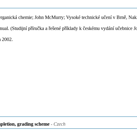
Organická chemie; John McMurry; Vysoké technické učení v Brně, Na
ual. (Studijní příručka a řešené příklady k českému vydání učebnice
m 2002.
pletion, grading scheme
- Czech