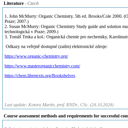
Literature
- Czech
1. John McMurry: Organic Chemistry, 5th ed. Brooks/Cole 2000. (
Praze; 2007.)
2. Susan McMurry: Organic Chemistry Study guide and solution man
technologická v Praze; 2009.)
3. Tomáš Trnka a kol.: Organická chemie pro nechemiky, Karolinu
Odkazy na veřejně dostupné (zatím) elektronické zdroje:
https://www.organic-chemistry.org/
https://www.masterorganicchemistry.com/
https://chem.libretexts.org/Bookshelves
Last update: Kotora Martin, prof. RNDr., CSc. (24.10.2024)
Course assessment methods and requirements for successful com