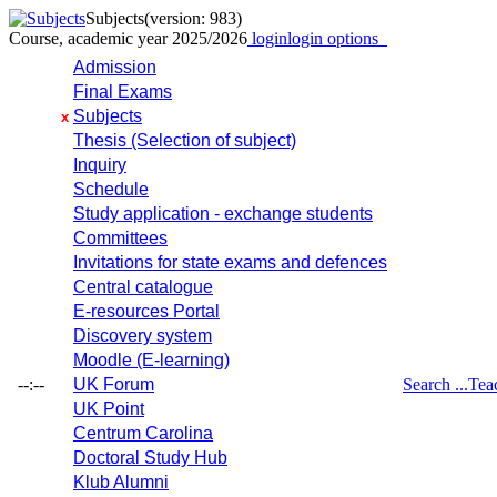
Subjects
(version: 983)
Course, academic year 2025/2026
login
login options
Admission
Final Exams
Subjects
x
Thesis (Selection of subject)
Inquiry
Schedule
Study application - exchange students
Committees
Invitations for state exams and defences
Central catalogue
E-resources Portal
Discovery system
Moodle (E-learning)
--:--
UK Forum
Search ...
Tea
UK Point
Centrum Carolina
Doctoral Study Hub
Klub Alumni