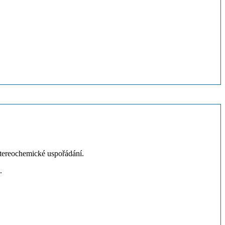
stereochemické uspořádání.
n.