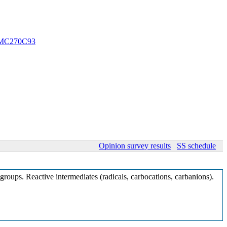
MC270C93
Opinion survey results
SS schedule
roups. Reactive intermediates (radicals, carbocations, carbanions).