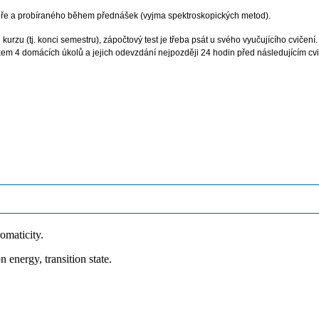
uře a probíraného během přednášek (vyjma spektroskopických metod).
urzu (tj. konci semestru), zápočtový test je třeba psát u svého vyučujícího cvičen
kem 4 domácích úkolů a jejich odevzdání nejpozději 24 hodin před následujícím cvi
romaticity.
n energy, transition state.