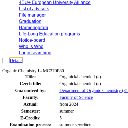
4EU+ European University Alliance
List of advisors
File manager
Graduation
Harmonogram
Life-Long Education programs
Notice-board
Who is Who
Login searching
Details
Organic Chemistry I - MC270P80
Title:
Organická chemie I (a)
Czech title:
Organická chemie I (a)
Guaranteed by:
Department of Organic Chemistry (31
Faculty:
Faculty of Science
Actual:
from 2024
Semester:
summer
E-Credits:
5
Examination process:
summer s.:written