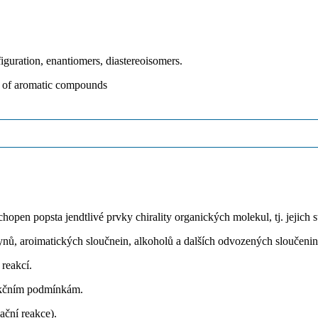
figuration, enantiomers, diastereoisomers.
on of aromatic compounds
open popsta jendtlivé prvky chirality organických molekul, tj. jejich 
kynů, aroimatických sloučnein, alkoholů a dalších odvozených sloučeni
 reakcí.
eakčním podmínkám.
ační reakce).