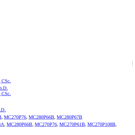
, CSc.
h.D.
, CSc.
.D.
B
,
MC270P76
,
MC280P66B
,
MC280P67B
8A
,
MC280P66B
,
MC270P76
,
MC270P61B
,
MC270P108B
,