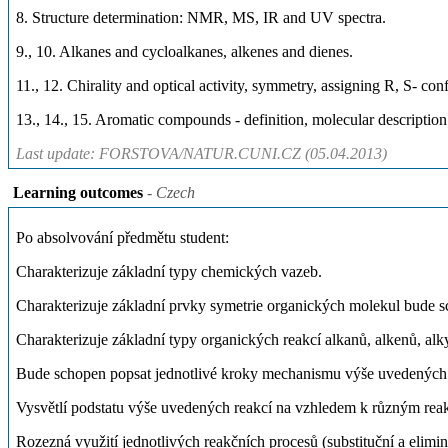
8. Structure determination: NMR, MS, IR and UV spectra.
9., 10. Alkanes and cycloalkanes, alkenes and dienes.
11., 12. Chirality and optical activity, symmetry, assigning R, S- con
13., 14., 15. Aromatic compounds - definition, molecular descripti
Last update: FORSTOVA/NATUR.CUNI.CZ (05.04.2013)
Learning outcomes
- Czech
Po absolvování předmětu student:
Charakterizuje základní typy chemických vazeb.
Charakterizuje základní prvky symetrie organických molekul bude sch
Charakterizuje základní typy organických reakcí alkanů, alkenů, al
Bude schopen popsat jednotlivé kroky mechanismu výše uvedených
Vysvětlí podstatu výše uvedených reakcí na vzhledem k různým r
Rozezná využití jednotlivých reakčních procesů (substituční a elimin