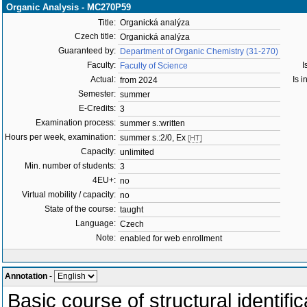
Organic Analysis - MC270P59
Title:
Organická analýza
Czech title:
Organická analýza
Guaranteed by:
Department of Organic Chemistry (31-270)
Faculty:
I
Faculty of Science
Actual:
Is i
from 2024
Semester:
summer
E-Credits:
3
Examination process:
summer s.:written
Hours per week, examination:
summer s.:2/0, Ex
[HT]
Capacity:
unlimited
Min. number of students:
3
4EU+:
no
Virtual mobility / capacity:
no
State of the course:
taught
Language:
Czech
Note:
enabled for web enrollment
Annotation
-
Basic course of structural identif