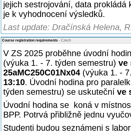
jejich sestrojování, data prokládá
je k vyhodnocení výsledků.
Last update: Dračínská Helena, R
Course registration requirements
- Czech
V ZS 2025 proběhne úvodní hodin
(výuka 1. - 7. týden semestru)
ve 
25aMC250C01Nx04
(výuka 1. - 
13:10
. Úvodní hodina pro paralel
týden semestru) se uskuteční
ve 
Úvodní hodina se koná v místnosti
BPP. Potrvá přibližně jednu vyučo
Studenti budou seznámeni s labor