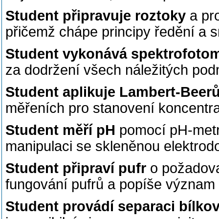
Student připravuje roztoky
a pr
přičemž chápe principy ředění a 
Student vykonává spektrofoto
za dodržení všech náležitých pod
Student aplikuje Lambert-Beer
měřeních pro stanovení koncentra
Student měří pH
pomocí pH-metru
manipulaci se skleněnou elektrod
Student připraví pufr
o požadova
fungování pufrů a popíše význam 
Student provádí separaci bílkov