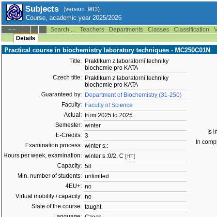
Subjects
(version: 983)
Course, academic year 2025/2026
Search ...
Teachers
Departments
Classes
Classification
V
--:--
Details
Practical course in biochemistry laboratory techniques - MC250C01N
Title:
Praktikum z laboratorní techniky
biochemie pro KATA
Czech title:
Praktikum z laboratorní techniky
biochemie pro KATA
Guaranteed by:
Department of Biochemistry (31-250)
Faculty:
Faculty of Science
Actual:
from 2025 to 2025
Semester:
winter
Is 
E-Credits:
3
In compl
Examination process:
winter s.:
Hours per week, examination:
winter s.:0/2, C
[HT]
Capacity:
58
Min. number of students:
unlimited
4EU+:
no
Virtual mobility / capacity:
no
State of the course:
taught
Language: