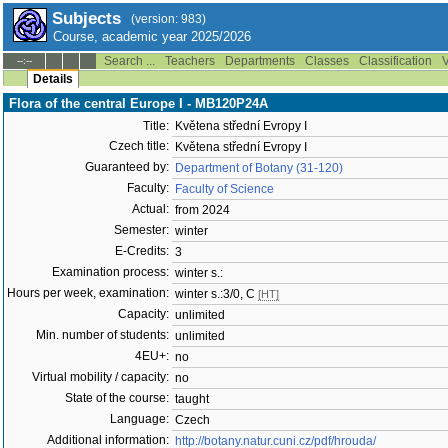
Subjects
(version: 983)
Course, academic year 2025/2026
Search ...
Teachers
Departments
Classes
Classification
V
--:--
Details
Flora of the central Europe I - MB120P24A
Title:
Květena střední Evropy I
Czech title:
Květena střední Evropy I
Guaranteed by:
Department of Botany (31-120)
Faculty:
Faculty of Science
Actual:
from 2024
Semester:
winter
E-Credits:
3
Examination process:
winter s.:
Hours per week, examination:
winter s.:3/0, C
[HT]
Capacity:
unlimited
Min. number of students:
unlimited
4EU+:
no
Virtual mobility / capacity:
no
State of the course:
taught
Language:
Czech
Additional information:
http://botany.natur.cuni.cz/pdf/hrouda/