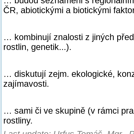
… budou seznámeni s regionálním
ČR, abiotickými a biotickými fakto
… kombinují znalosti z jiných před
rostlin, genetik...).
… diskutují zejm. ekologické, kon
zajímavosti.
… sami či ve skupině (v rámci prakt
rostliny.