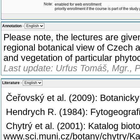
Note:
enabled for web enrollment
priority enrollment if the course is part of the study
Annotation
-
Please note, the lectures are give
regional botanical view of Czech a
and vegetation of particular phyto
Last update: Urfus Tomáš, Mgr., 
Literature
-
Čeřovský et al. (2009): Botanic
Hendrych R. (1984): Fytogeograf
Chytrý et al. (2001): Katalog biot
www.sci.muni.cz/botany/chytry/Kat