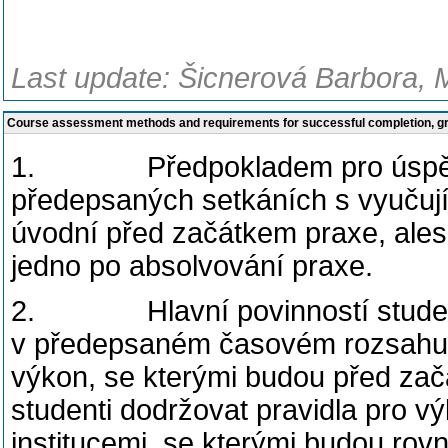
Last update: Šicnerová Barbora, 
Course assessment methods and requirements for successful completion, 
1. Předpokladem pro úspěšné
předepsaných setkáních s vyučujíc
úvodní před začátkem praxe, ale
jedno po absolvování praxe.
2. Hlavní povinností studentů
v předepsaném časovém rozsahu a 
výkon, se kterými budou před za
studenti dodržovat pravidla pro v
institucemi, se kterými budou ro