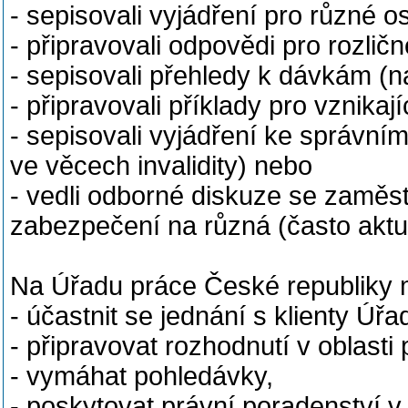
- sepisovali vyjádření pro různé o
- připravovali odpovědi pro rozličn
- sepisovali přehledy k dávkám (na
- připravovali příklady pro vznikaj
- sepisovali vyjádření ke správní
ve věcech invalidity) nebo
- vedli odborné diskuze se zaměs
zabezpečení na různá (často aktu
Na Úřadu práce České republiky m
- účastnit se jednání s klienty Úř
- připravovat rozhodnutí v oblast
- vymáhat pohledávky,
- poskytovat právní poradenství v