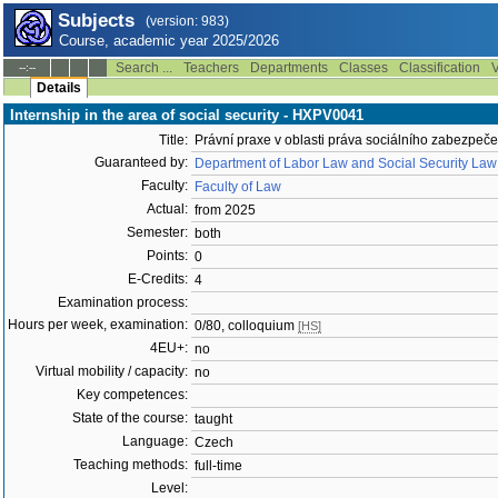
Subjects
(version: 983)
Course, academic year 2025/2026
Search ...
Teachers
Departments
Classes
Classification
V
--:--
Details
Internship in the area of social security - HXPV0041
Title:
Právní praxe v oblasti práva sociálního zabezpeče
Guaranteed by:
Department of Labor Law and Social Security Law
Faculty:
Faculty of Law
Actual:
from 2025
Semester:
both
Points:
0
E-Credits:
4
Examination process:
Hours per week, examination:
0/80, colloquium
[HS]
4EU+:
no
Virtual mobility / capacity:
no
Key competences:
State of the course:
taught
Language:
Czech
Teaching methods:
full-time
Level: