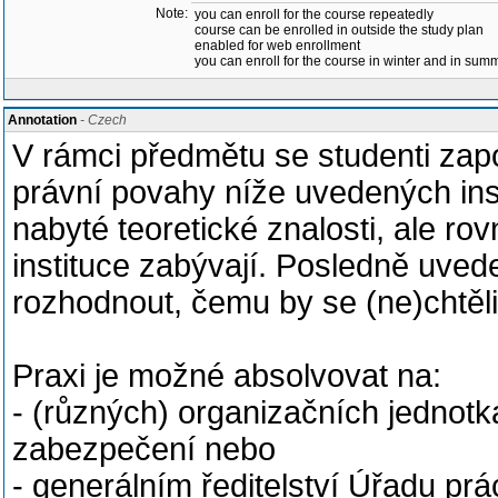
Note:
you can enroll for the course repeatedly
course can be enrolled in outside the study plan
enabled for web enrollment
you can enroll for the course in winter and in su
Annotation
- Czech
V rámci předmětu se studenti za
právní povahy níže uvedených insti
nabyté teoretické znalosti, ale r
instituce zabývají. Posledně uv
rozhodnout, čemu by se (ne)chtěl
Praxi je možné absolvovat na:
- (různých) organizačních jednot
zabezpečení nebo
- generálním ředitelství Úřadu pr