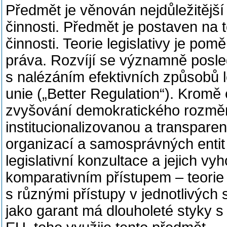
Předmět je věnován nejdůležitějš
činnosti. Předmět je postaven na t
činnosti. Teorie legislativy je p
práva. Rozvíjí se významně posled
s nalézáním efektivních způsobů l
unie („Better Regulation“). Kromě ef
zvyšování demokratického rozměru 
institucionalizovanou a transparen
organizací a samosprávných entit 
legislativní konzultace a jejich v
komparativním přístupem – teorie e
s různými přístupy v jednotlivých 
jako garant má dlouholeté styky s p