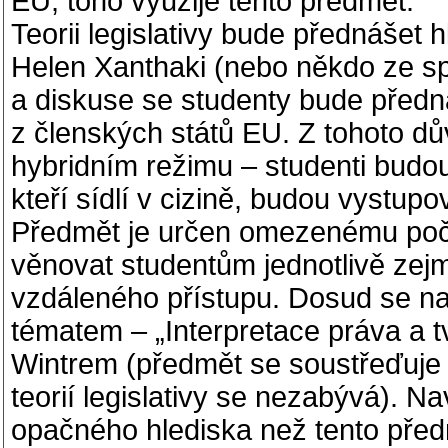
EU, toho využije tento předmět.
Teorii legislativy bude přednášet hl
Helen Xanthaki (nebo někdo ze sp
a diskuse se studenty bude před
z členských států EU. Z tohoto 
hybridním režimu – studenti budou
kteří sídlí v cizině, budou vystu
Předmět je určen omezenému počt
věnovat studentům jednotlivě zej
vzdáleného přístupu. Dosud se na
tématem – „Interpretace práva a 
Wintrem (předmět se soustřeďuje 
teorií legislativy se nezabývá). N
opačného hlediska než tento předm