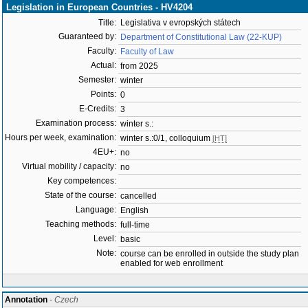
Legislation in European Countries - HV4204
Title:
Legislativa v evropských státech
Guaranteed by:
Department of Constitutional Law (22-KUP)
Faculty:
Faculty of Law
Actual:
from 2025
Semester:
winter
Points:
0
E-Credits:
3
Examination process:
winter s.:
Hours per week, examination:
winter s.:0/1, colloquium
[HT]
4EU+:
no
Virtual mobility / capacity:
no
Key competences:
State of the course:
cancelled
Language:
English
Teaching methods:
full-time
Level:
basic
Note:
course can be enrolled in outside the study plan
enabled for web enrollment
Annotation
- Czech