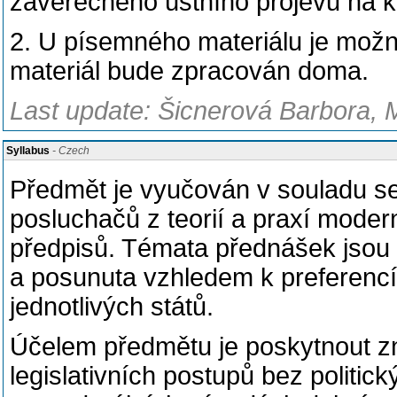
závěrečného ústního projevu na k
2. U písemného materiálu je možné
materiál bude zpracován doma.
Last update: Šicnerová Barbora, 
Syllabus
- Czech
Předmět je vyučován v souladu s
posluchačů z teorií a praxí moder
předpisů. Témata přednášek jso
a posunuta vzhledem k preferencí
jednotlivých států.
Účelem předmětu je poskytnout zn
legislativních postupů bez politi