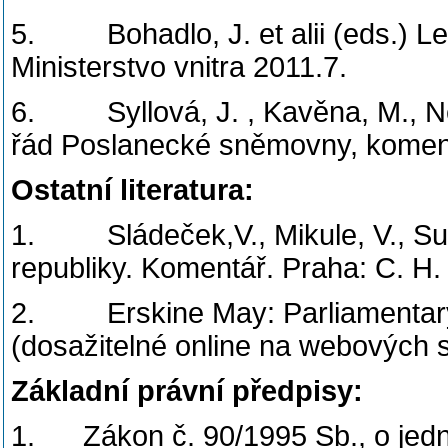
5. Bohadlo, J. et alii (eds.) Legi
Ministerstvo vnitra 2011.7.
6. Syllová, J. , Kavěna, M., Něm
řád Poslanecké sněmovny, koment
Ostatní literatura:
1. Sládeček,V., Mikule, V., Suc
republiky. Komentář. Praha: C. H
2. Erskine May: Parliamentary 
(dosažitelné online na webových 
Základní právní předpisy
:
1. Zákon č. 90/1995 Sb., o jed