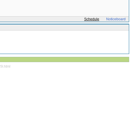
Schedule
Noticeboard
29.html