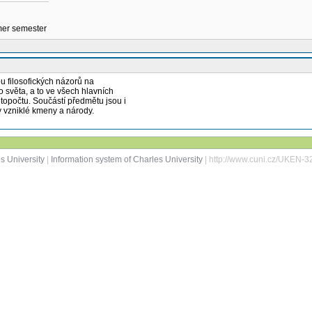
mmer semester
u filosofických názorů na
o světa, a to ve všech hlavních
letopočtu. Součástí předmětu jsou i
ky vzniklé kmeny a národy.
s University
|
Information system of Charles University
| http://www.cuni.cz/UKEN-3