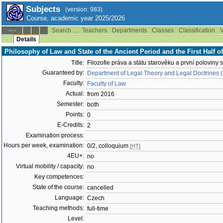
Subjects
(version: 983)
Course, academic year 2025/2026
Search ...
Teachers
Departments
Classes
Classification
V
--:--
Details
Philosophy of Law and State of the Ancient Period and the First Half o
Title:
Filozofie práva a státu starověku a první poloviny s
Guaranteed by:
Department of Legal Theory and Legal Doctrines
Faculty:
Faculty of Law
Actual:
from 2016
Semester:
both
Points:
0
E-Credits:
2
Examination process:
Hours per week, examination:
0/2, colloquium
[HT]
4EU+:
no
Virtual mobility / capacity:
no
Key competences:
State of the course:
cancelled
Language:
Czech
Teaching methods:
full-time
Level: