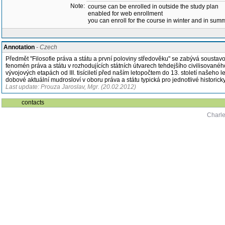
Note:
course can be enrolled in outside the study plan
enabled for web enrollment
you can enroll for the course in winter and in su
Annotation
- Czech
Předmět "Filosofie práva a státu a první poloviny středověku" se zabývá soustavo
fenomén práva a státu v rozhodujících státních útvarech tehdejšího civilisovanéh
vývojových etapách od III. tisíciletí před naším letopočtem do 13. století našeho 
dobové aktuální mudrosloví v oboru práva a státu typická pro jednotlivé historic
Last update: Prouza Jaroslav, Mgr. (20.02.2012)
contacts
Charle