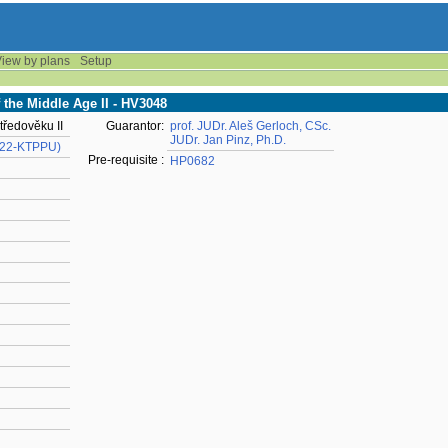
iew by plans
Setup
f the Middle Age II - HV3048
tředověku II
Guarantor:
prof. JUDr. Aleš Gerloch, CSc.
JUDr. Jan Pinz, Ph.D.
 (22-KTPPU)
Pre-requisite :
HP0682