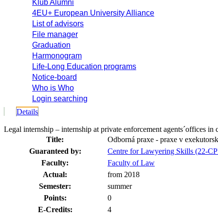
Klub Alumni
4EU+ European University Alliance
List of advisors
File manager
Graduation
Harmonogram
Life-Long Education programs
Notice-board
Who is Who
Login searching
Details
Legal internship – internship at private enforcement agents´offices 
Title:
Odborná praxe - praxe v exekutors
Guaranteed by:
Centre for Lawyering Skills (22-C
Faculty:
Faculty of Law
Actual:
from 2018
Semester:
summer
Points:
0
E-Credits:
4