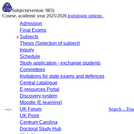
Subjects
(version: 983)
Course, academic year 2025/2026
login
login options
Admission
Final Exams
Subjects
x
Thesis (Selection of subject)
Inquiry
Schedule
Study application - exchange students
Committees
Invitations for state exams and defences
Central catalogue
E-resources Portal
Discovery system
Moodle (E-learning)
--:--
UK Forum
Search ...
Tea
UK Point
Centrum Carolina
Doctoral Study Hub