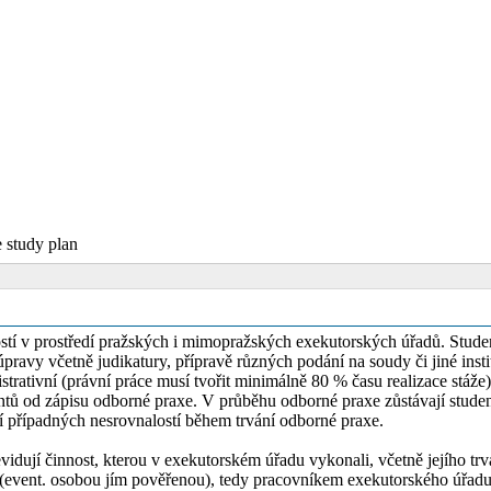
e study plan
ostí v prostředí pražských i mimopražských exekutorských úřadů. Stud
úpravy včetně judikatury, přípravě různých podání na soudy či jiné inst
nistrativní (právní práce musí tvořit minimálně 80 % času realizace stá
entů od zápisu odborné praxe. V průběhu odborné praxe zůstávají stude
í případných nesrovnalostí během trvání odborné praxe.
idují činnost, kterou v exekutorském úřadu vykonali, včetně jejího trván
 (event. osobou jím pověřenou), tedy pracovníkem exekutorského úřadu, 