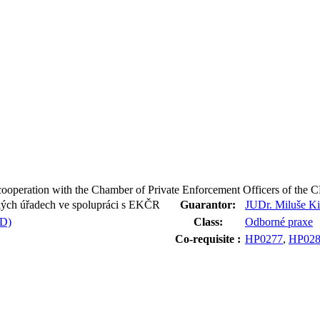
in cooperation with the Chamber of Private Enforcement Officers of th
kých úřadech ve spolupráci s EKČR
Guarantor:
JUDr. Miluše Ki
PD)
Class:
Odborné praxe
Co-requisite :
HP0277
,
HP02