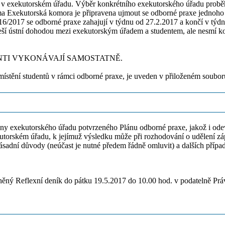
ní v exekutorském úřadu. Výběr konkrétního exekutorského úřadu probě
xekutorská komora je připravena ujmout se odborné praxe jednoho stud
017 se odborné praxe zahajují v týdnu od 27.2.2017 a končí v týdnu
eší ústní dohodou mezi exekutorským úřadem a studentem, ale nesmí kol
NTI VYKONÁVAJÍ SAMOSTATNĚ.
ístění studentů v rámci odborné praxe, je uveden v přiloženém soubor
ny exekutorského úřadu potvrzeného Plánu odborné praxe, jakož i odev
utorském úřadu, k jejímuž výsledku může při rozhodování o udělení zápo
ásadní důvody (neúčast je nutné předem řádně omluvit) a dalších přípa
něný Reflexní deník do pátku 19.5.2017 do 10.00 hod. v podatelně Pr