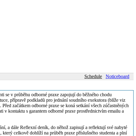
Schedule
Noticeboard
enti se v průběhu odborné praxe zapojují do běžného chodu
ituce, přípravě podkladů pro jednání soudního exekutora (blíže viz
že). Před začátkem odborné praxe se koná setkání všech zúčastněných
nti v kontaktu s garantem odborné praxe prostřednictvím emailu a
í, a dále Reflexní deník, do něhož zapisují a reflektují své nabyté
který celkově dohlíží na průběh praxe příslušného studenta a plní