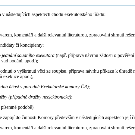
na v následujících aspektech chodu exekutorského úřadu:
arem, komentáři a další relevantní literaturou, zpracování shrnutí reše
didáty či koncipienty;
o jednání soudního exekutora
(např. příprava návrhu žádosti o pověření
 vad podání, apod.);
hodnutí o vyškrtnutí věci ze soupisu, příprava návrhu příkazu k úhrad
ů exekuce apod.);
ípadná účast v poradně Exekutorské komory ČR)
;
ažby (případně dražby neelektronické)
;
i písemné podobě).
zapojí do činnosti Komory především v následujících aspektech její či
arem, komentáři a další relevantní literaturou, zpracování shrnutí reše