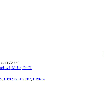
e CR - HV2090
ndlová, M.Jur., Ph.D.
85
,
HP0296
,
HP0702
,
HP0762