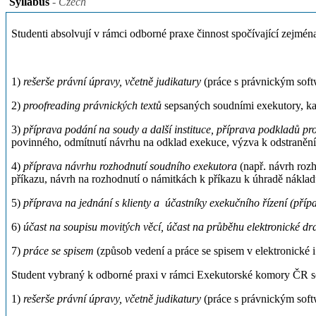
Syllabus
- Czech
Studenti absolvují v rámci odborné praxe činnost spočívající zejmé
1)
rešerše právní úpravy, včetně judikatury
(práce s právnickým softw
2)
proofreading právnických textů
sepsaných soudními exekutory, kan
3)
příprava podání na soudy a další instituce, příprava podkladů pr
povinného, odmítnutí návrhu na odklad exekuce, výzva k odstranění
4)
příprava návrhu rozhodnutí soudního exekutora
(např. návrh roz
příkazu, návrh na rozhodnutí o námitkách k příkazu k úhradě náklad
5)
příprava na jednání s klienty a účastníky exekučního řízení (př
6)
účast na soupisu movitých věcí, účast na průběhu elektronické dr
7)
práce se spisem
(způsob vedení a práce se spisem v elektronické 
Student vybraný k odborné praxi v rámci Exekutorské komory ČR se 
1)
rešerše právní úpravy, včetně judikatury
(práce s právnickým softw