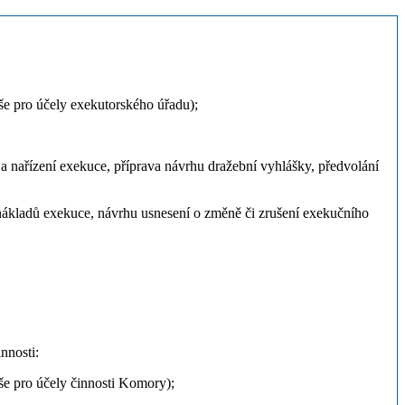
rše pro účely exekutorského úřadu);
 a nařízení exekuce, příprava návrhu dražební vyhlášky, předvolání
ě nákladů exekuce, návrhu usnesení o změně či zrušení exekučního
nnosti:
rše pro účely činnosti Komory);