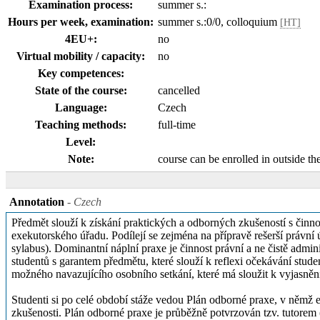
Examination process:
summer s.:
Hours per week, examination:
summer s.:0/0, colloquium
[HT]
4EU+:
no
Virtual mobility / capacity:
no
Key competences:
State of the course:
cancelled
Language:
Czech
Teaching methods:
full-time
Level:
Note:
course can be enrolled in outside th
Annotation
- Czech
Předmět slouží k získání praktických a odborných zkušeností s činn
exekutorského úřadu. Podílejí se zejména na přípravě rešerší právní 
sylabus). Dominantní náplní praxe je činnost právní a ne čistě admi
studentů s garantem předmětu, které slouží k reflexi očekávání stud
možného navazujícího osobního setkání, které má sloužit k vyjasněn
Studenti si po celé období stáže vedou Plán odborné praxe, v němž ev
zkušenosti. Plán odborné praxe je průběžně potvrzován tzv. tutorem