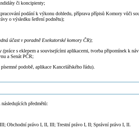
didáty či koncipienty;
zpracování podání k výkonu dohledu, příprava přípisů Komory vůči sou
ávy o výsledku šetření podnětu);
ípadná účast v poradně Exekutorské komory ČR)
;
y (
práce s eklepem a souvisejícími aplikacemi, tvorba připomínek k n
ovnu a Senát PČR;
i písemné podobě, aplikace Kancelářského řádu).
z následujících předmětů:
I; Obchodní právo I, II, III; Trestní právo I, II; Správní právo I, II.