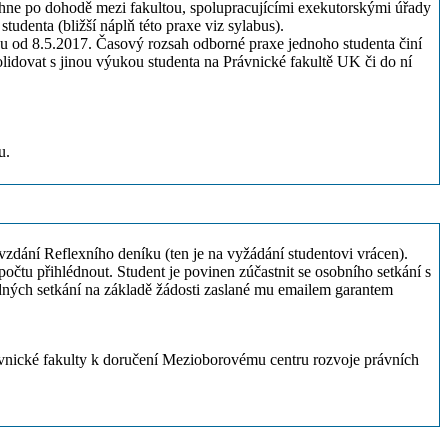
hne po dohodě mezi fakultou, spolupracujícími exekutorskými úřady
enta (bližší náplň této praxe viz sylabus).
 od 8.5.2017. Časový rozsah odborné praxe jednoho studenta činí
idovat s jinou výukou studenta na Právnické fakultě UK či do ní
u.
zdání Reflexního deníku (ten je na vyžádání studentovi vrácen).
čtu přihlédnout. Student je povinen zúčastnit se osobního setkání s
dných setkání na základě žádosti zaslané mu emailem garantem
ávnické fakulty k doručení Mezioborovému centru rozvoje právních