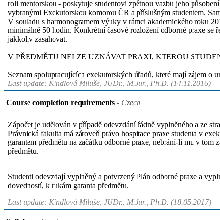
roli mentorskou - poskytuje studentovi zpětnou vazbu jeho působe
vybranými Exekutorskou komorou ČR a příslušným studentem. Sama E
V souladu s harmonogramem výuky v rámci akademického roku 2016/2
minimálně 50 hodin. Konkrétní časové rozložení odborné praxe se ř
jakkoliv zasahovat.
V PŘEDMĚTU NELZE UZNÁVAT PRAXI, KTEROU STUDE
Seznam spolupracujících exekutorských úřadů, které mají zájem o um
Last update: Kindlová Miluše, JUDr., M.Jur., Ph.D. (14.11.2016)
Course completion requirements
- Czech
Zápočet je udělován v případě odevzdání řádně vyplněného a ze stra
Právnická fakulta má zároveň právo hospitace praxe studenta v exek
garantem předmětu na začátku odborné praxe, nebrání-li mu v tom z
předmětu.
Studenti odevzdají vyplněný a potvrzený Plán odborné praxe a vypl
dovedností, k rukám garanta předmětu.
Last update: Kindlová Miluše, JUDr., M.Jur., Ph.D. (18.05.2017)