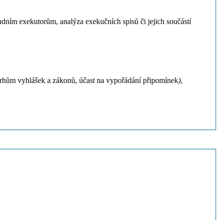
dním exekutorům, analýza exekučních spisů či jejich součástí
ávrhům vyhlášek a zákonů, účast na vypořádání připomínek
)
,