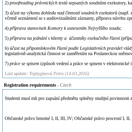
2)
proofreading právnických textů
sepsaných soudními exekutory, kan
3)
účast na výkonu dohledu nad činností soudních exekutorů
(např. 
včetně seznámení se s audiovizuálními záznamy, příprava návrhu zpr
4)
příprava stanovisek Komory k usnesením Nejvyššího soudu
;
5)
příprava na jednání s klienty a účastníky exekučního řízení (př
6)
účast na připomínkovém řízení podle Legislativních pravidel vlád
legislativně-analytická činnost se zaměřením na Poslaneckou sněm
7)
práce se spisem
(způsob vedení a práce se spisem v elektronické 
Last update: Toptyginová Petra (14.03.2016)
Registration requirements
- Czech
Studenti musí mít pro zapsání předmětu splněny studijní povinnosti 
Občanské právo hmotné I, II, III, IV; Občanské právo procesní I, II, II