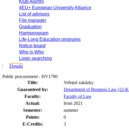
Klub Alumni
4EU+ European University Alliance
List of advisors
File manager
Graduation
Harmonogram
Life-Long Education programs
Notice-board
Who is Who
Login searching
Details
Public procurement - HV1790
Title:
Veřejné zakázky
Guaranteed by:
Department of Business Law (22
Faculty:
Faculty of Law
Actual:
from 2021
Semester:
summer
Points:
0
E-Credits:
3