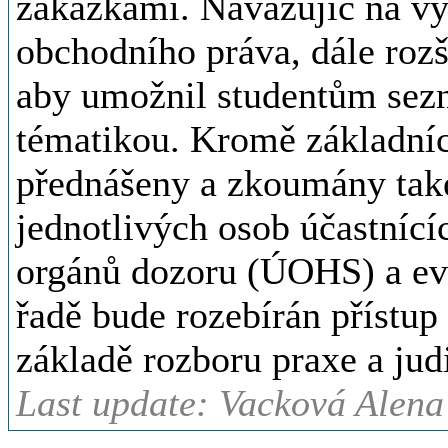
zakázkami. Navazujíc na v
obchodního práva, dále rozši
aby umožnil studentům sezná
tématikou. Kromě základníc
přednášeny a zkoumány také
jednotlivých osob účastnícíc
orgánů dozoru (ÚOHS) a ev
řadě bude rozebírán přístup
základě rozboru praxe a jud
Last update: Vacková Alena