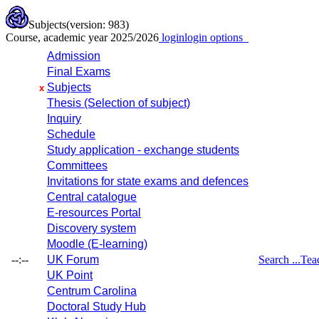
Subjects
(version: 983)
Course, academic year 2025/2026
login
login options
Admission
Final Exams
Subjects
x
Thesis (Selection of subject)
Inquiry
Schedule
Study application - exchange students
Committees
Invitations for state exams and defences
Central catalogue
E-resources Portal
Discovery system
Moodle (E-learning)
--:--
UK Forum
Search ...
Tea
UK Point
Centrum Carolina
Doctoral Study Hub