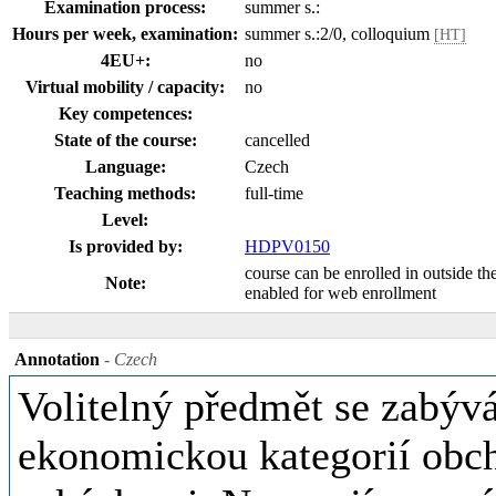
Examination process:
summer s.:
Hours per week, examination:
summer s.:2/0, colloquium
[HT]
4EU+:
no
Virtual mobility / capacity:
no
Key competences:
State of the course:
cancelled
Language:
Czech
Teaching methods:
full-time
Level:
Is provided by:
HDPV0150
course can be enrolled in outside th
Note:
enabled for web enrollment
Annotation
- Czech
Volitelný předmět se zabýv
ekonomickou kategorií obch