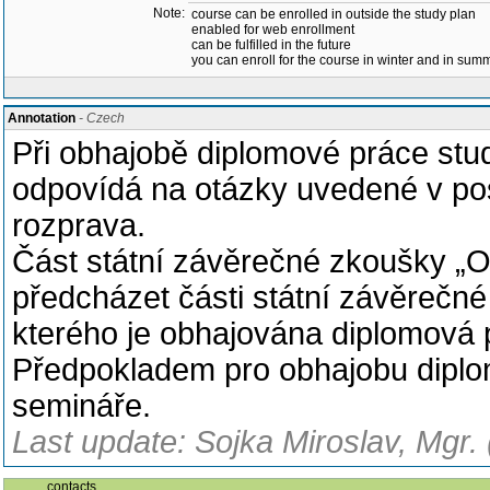
Note:
course can be enrolled in outside the study plan
enabled for web enrollment
can be fulfilled in the future
you can enroll for the course in winter and in su
Annotation
- Czech
Při obhajobě diplomové práce stu
odpovídá na otázky uvedené v po
rozprava.
Část státní závěrečné zkoušky „
předcházet části státní závěrečn
kterého je obhajována diplomová 
Předpokladem pro obhajobu diplo
semináře.
Last update: Sojka Miroslav, Mgr.
contacts