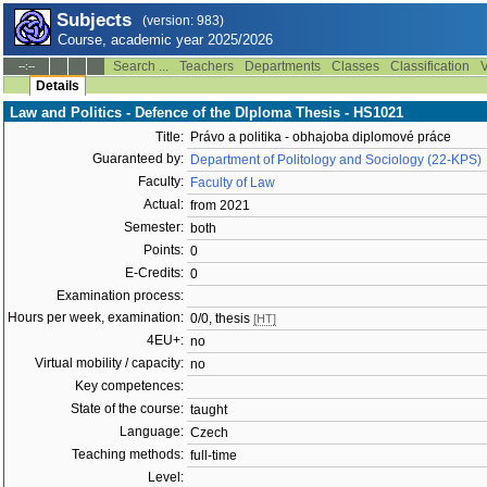
Subjects
(version: 983)
Course, academic year 2025/2026
Search ...
Teachers
Departments
Classes
Classification
V
--:--
Details
Law and Politics - Defence of the DIploma Thesis - HS1021
Title:
Právo a politika - obhajoba diplomové práce
Guaranteed by:
Department of Politology and Sociology (22-KPS)
Faculty:
Faculty of Law
Actual:
from 2021
Semester:
both
Points:
0
E-Credits:
0
Examination process:
Hours per week, examination:
0/0, thesis
[HT]
4EU+:
no
Virtual mobility / capacity:
no
Key competences:
State of the course:
taught
Language:
Czech
Teaching methods:
full-time
Level: