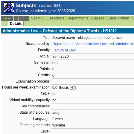
Subjects
(version: 983)
Course, academic year 2025/2026
Search ...
Teachers
Departments
Classes
Classification
V
--:--
Details
Administrative Law – Defence of the Diploma Thesis - HS1012
Title:
Správní právo - obhajoba diplomové práce
Guaranteed by:
Department of Administrative Law and Administrat
Faculty:
Faculty of Law
Actual:
from 2020
Semester:
both
Points:
0
E-Credits:
0
Examination process:
Hours per week, examination:
0/0, thesis
[HT]
4EU+:
no
Virtual mobility / capacity:
no
Key competences:
State of the course:
taught
Language:
Czech
Teaching methods:
full-time
Level: