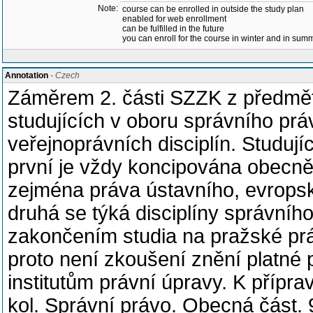
Note:
course can be enrolled in outside the study plan
enabled for web enrollment
can be fulfilled in the future
you can enroll for the course in winter and in su
Annotation
- Czech
Záměrem 2. části SZZK z předmětu 
studujících v oboru správního práv
veřejnoprávních disciplín. Studujíc
první je vždy koncipována obecně
zejména práva ústavního, evropské
druhá se týká disciplíny správníh
zakončením studia na pražské pr
proto není zkoušení znění platné
institutům právní úpravy. K přípra
kol. Správní právo. Obecná část. 