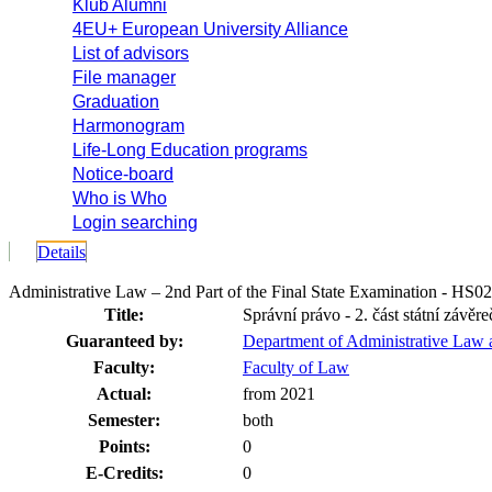
Klub Alumni
4EU+ European University Alliance
List of advisors
File manager
Graduation
Harmonogram
Life-Long Education programs
Notice-board
Who is Who
Login searching
Details
Administrative Law – 2nd Part of the Final State Examination - HS0
Title:
Správní právo - 2. část státní závě
Guaranteed by:
Department of Administrative Law 
Faculty:
Faculty of Law
Actual:
from 2021
Semester:
both
Points:
0
E-Credits:
0