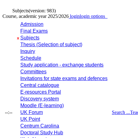
Subjects
(version: 983)
Course, academic year 2025/2026
login
login options
Admission
Final Exams
Subjects
x
Thesis (Selection of subject)
Inquiry
Schedule
Study application - exchange students
Committees
Invitations for state exams and defences
Central catalogue
E-resources Portal
Discovery system
Moodle (E-learning)
--:--
UK Forum
Search ...
Tea
UK Point
Centrum Carolina
Doctoral Study Hub