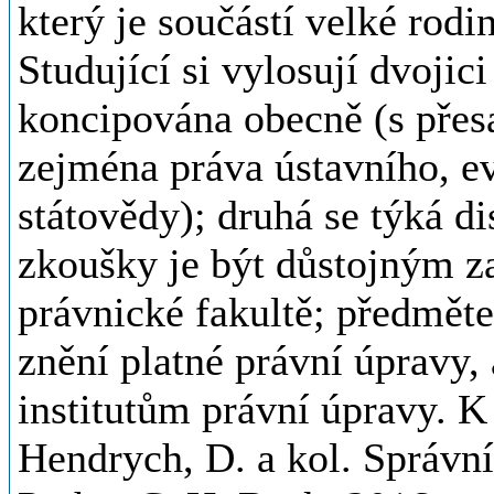
který je součástí velké rodi
Studující si vylosují dvojic
koncipována obecně (s přes
zejména práva ústavního, ev
státovědy); druhá se týká d
zkoušky je být důstojným z
právnické fakultě; předmět
znění platné právní úpravy
institutům právní úpravy. K
Hendrych, D. a kol. Správní