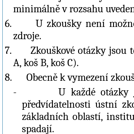
minimálně v rozsahu uveden
6.
U zkoušky není možné 
zdroje.
7.
Zkouškové otázky jsou t
A, koš B, koš C).
8.
Obecně k vymezení zkouš
-
U každé otázky j
předvídatelnosti ústní z
základních oblastí, instit
spadají.