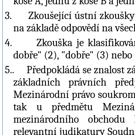
koše A, jednu z koše B a jednu
3.
Zkoušející ústní zkoušk
na základě odpovědí na všech
4.
Zkouška je klasifikov
dobře" (2), "dobře" (3) nebo
5..
Předpokládá se znalost zá
základních právních pře
Mezinárodní právo soukrom
tak u předmětu Meziná
mezinárodního obchodu I
relevantní judikatury Soud