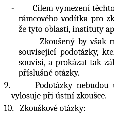
-
Cílem vymezení těchto
rámcového vodítka pro zk
že tyto oblasti, instituty 
-
Zkoušený by však m
související podotázky, kt
souvisí, a prokázat tak zá
příslušné otázky.
9.
Podotázky nebudou u
vylosuje při ústní zkoušce.
10.
Zkouškové otázky: