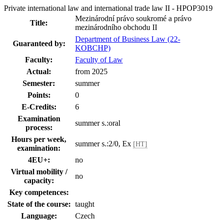
Private international law and international trade law II - HPOP3019
Mezinárodní právo soukromé a právo
Title:
mezinárodního obchodu II
Department of Business Law (22-
Guaranteed by:
KOBCHP)
Faculty:
Faculty of Law
Actual:
from 2025
Semester:
summer
Points:
0
E-Credits:
6
Examination
summer s.:oral
process:
Hours per week,
summer s.:2/0, Ex
[HT]
examination:
4EU+:
no
Virtual mobility /
no
capacity:
Key competences:
State of the course:
taught
Language:
Czech