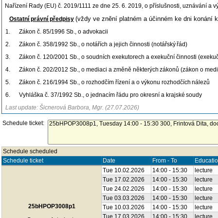
Nařízení Rady (EU) č. 2019/1111 ze dne 25. 6. 2019, o příslušnosti, uznávání a
(vždy ve znění platném a účinném ke dni konání ko
Ostatní právní předpisy
1.
Zákon č. 85/1996 Sb., o
advokacii
2.
Zákon č. 358/1992 Sb., o notářích a jejich činnosti (notářský
řád)
3.
Zákon č. 120/2001 Sb., o soudních exekutorech a exekuční činnosti (exeku
4.
Zákon č. 202/2012 Sb., o mediaci a změně některých
zákonů (zákon o medi
5.
Zákon č. 216/1994 Sb., o rozhodčím řízení a o výkonu rozhodčích
nálezů
6.
Vyhláška č. 37/1992 Sb., o jednacím řádu pro okresní a krajské
soudy
Last update: Šicnerová Barbora, Mgr. (27.07.2026)
Schedule ticket:
Schedule scheduled
Schedule ticket
Date
From - To
Educatio
Tue 10.02.2026
14:00 - 15:30
lecture
Tue 17.02.2026
14:00 - 15:30
lecture
Tue 24.02.2026
14:00 - 15:30
lecture
Tue 03.03.2026
14:00 - 15:30
lecture
25bHPOP3008p1
Tue 10.03.2026
14:00 - 15:30
lecture
Tue 17.03.2026
14:00 - 15:30
lecture