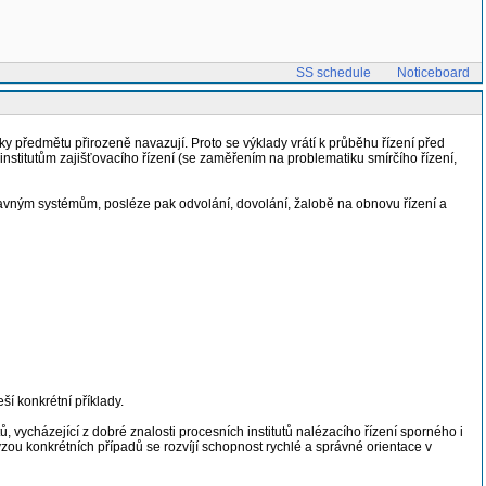
SS schedule
Noticeboard
y předmětu přirozeně navazují. Proto se výklady vrátí k průběhu řízení před
stitutům zajišťovacího řízení (se zaměřením na problematiku smírčího řízení,
ravným systémům, posléze pak odvolání, dovolání, žalobě na obnovu řízení a
í konkrétní příklady.
ů, vycházející z dobré znalosti procesních institutů nalézacího řízení sporného i
ou konkrétních případů se rozvíjí schopnost rychlé a správné orientace v