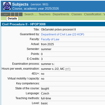
Subjects
(version: 983)
Course, academic year 2025/2026
Search ...
Teachers
Departments
Classes
Classification
V
--:--
Details
Civil Procedure II - HPOP3008
Title:
Občanské právo procesní II
Guaranteed by:
Department of Civil Law (22-KOP)
Faculty:
Faculty of Law
Actual:
from 2025
Semester:
summer
Points:
0
E-Credits:
3
Examination process:
summer s.:
Hours per week, examination:
summer s.:2/2, MC
[HT]
4EU+:
no
Virtual mobility / capacity:
no
Key competences:
State of the course:
taught
Language:
Czech
Teaching methods:
full-time
Level:
basic