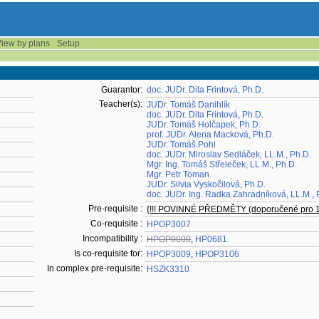
iew by plans
Setup
Guarantor:
doc. JUDr. Dita Frintová, Ph.D.
Teacher(s):
JUDr. Tomáš Danihlík
doc. JUDr. Dita Frintová, Ph.D.
JUDr. Tomáš Holčapek, Ph.D.
prof. JUDr. Alena Macková, Ph.D.
JUDr. Tomáš Pohl
doc. JUDr. Miroslav Sedláček, LL.M., Ph.D.
Mgr. Ing. Tomáš Střeleček, LL.M., Ph.D.
Mgr. Petr Toman
JUDr. Silvia Vyskočilová, Ph.D.
doc. JUDr. Ing. Radka Zahradníková, LL.M., 
Pre-requisite :
{!!! POVINNÉ PŘEDMĚTY (doporučené pro 
Co-requisite :
HPOP3007
Incompatibility :
HPOP0000
,
HP0681
Is co-requisite for:
HPOP3009
,
HPOP3106
In complex pre-requisite:
HSZK3310