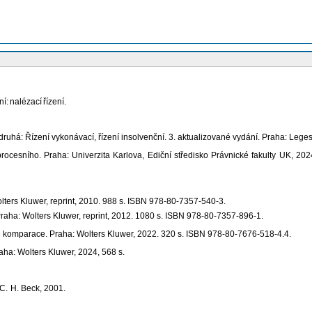
ní:
nalézací
řízení.
uhá: Řízení vykonávací, řízení insolvenční. 3. aktualizované vydání. Praha: Lege
sního. Praha: Univerzita Karlova, Ediční středisko Právnické fakulty UK, 2024. 
lters Kluwer, reprint, 2010. 988 s. ISBN
978-80-7357-540-3.
Praha: Wolters Kluwer, reprint, 2012. 1080 s. ISBN
978-80-7357-896-1.
ké komparace. Praha: Wolters Kluwer, 2022. 320 s. ISBN 978-80-7676-518-4.4.
a: Wolters Kluwer, 2024, 568 s.
C.
H. Beck, 2001.