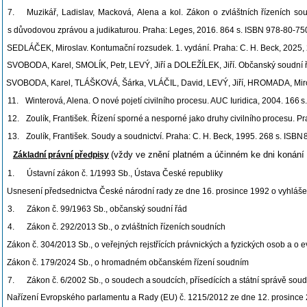
7.
Muzikář,
Ladislav,
Macková,
Alena
a
kol.
Zákon
o
zvláštních
řízeních
sou
s důvodovou zprávou a judikaturou. Praha: Leges, 2016. 864 s. ISBN 978-80-75
SEDLÁČEK, Miroslav. Kontumační rozsudek. 1. vydání. Praha: C. H. Beck, 2025
SVOBODA, Karel, SMOLÍK, Petr, LEVÝ, Jiří a DOLEŽÍLEK, Jiří. Občanský soudní ř
SVOBODA, Karel, TLÁŠKOVÁ, Šárka, VLÁČIL, David, LEVÝ, Jiří, HROMADA, Mirosla
11.
Winterová, Alena. O nové pojetí civilního procesu. AUC Iuridica, 2004. 166
s.
12.
Zoulík,
František.
Řízení
sporné
a
nesporné
jako
druhy
civilního
procesu.
Pr
13.
Zoulík, František. Soudy a soudnictví. Praha: C. H. Beck, 1995. 268 s. ISBN
(vždy ve znění platném a účinném ke dni konání k
Základní právní předpisy
1.
Ústavní zákon č. 1/1993 Sb., Ústava České
republiky
Usnesení předsednictva České národní rady ze dne 16. prosince 1992 o vyhlášení
3.
Zákon č. 99/1963 Sb., občanský soudní
řád
4.
Zákon č. 292/2013 Sb., o zvláštních řízeních
soudních
Zákon č.
304/2013 Sb., o veřejných rejstřících právnických a fyzických osob a o
Zákon č. 179/2024 Sb., o hromadném občanském řízení soudním
7.
Zákon č. 6/2002 Sb., o soudech a
soudcích, přísedících a státní správě so
Nařízení Evropského parlamentu a Rady (EU) č. 1215/2012 ze dne 12. prosince 2