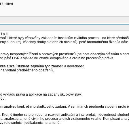
fulfilled
a III.
 I, které byly věnovány základním institutům civilního procesu, na které přednášk
ny budou mj. všechny druhy platebních rozkazů), poté hromadnému řízení a dále in
í úpravy nesporných řízení a opravných prostředků (nejprve obecným otázkám a op
ti páté OSŘ a výklad ke vztahu evropského a civilního procesního práva.
a získají studenti zejména tyto znalosti a dovednosti:
u na vydání předběžného opatření),
od výkladu práva a aplikace na zadaný skutkový stav,
udu.
í analýzu konkrétního skutkového zadání. V seminářích předmětu studenti proto řeš
 Kromě jiného se prohlubují a rozvíjejí aplikační a interpretační dovednosti student
, znalost pramenů civilního procesu a jejich vzájemného vztahu. Komplexní analýz
zy relevantních judikaturních pramenů.