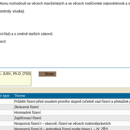
 výkonu rozhodnutí ve věcech manželských a ve věcech rodičovské odpovědnosti a o 
ntroly studia):
ční
řád) a o změně dalších zákonů
aci)
n type
Theme
Průběh řízení před soudem prvního stupně (včetně vad řízení a překážek
Zkrácená řízení
Hromadné řízení
Zajišťovací řízení
Nesporná řízení I – obecně; řízení ve věcech rodinněprávních
Nesporná řízení II – jednotlivá řízení podle hlavy I. – IV. ZŘS