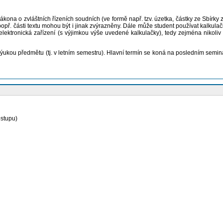
ákona o zvláštních řízeních soudních (ve formě např. tzv. úzetka, částky ze Sbírk
opř. části textu mohou být i jinak zvýrazněny
. Dále může student používat kalkulačk
ektronická zařízení (s výjimkou výše uvedené kalkulačky), tedy zejména nikoliv poč
ukou předmětu (tj. v letním semestru). Hlavní termín se koná na posledním seminá
stupu)