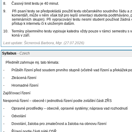
8.
Časový limit testu je 40 minut.
9.
Při psaní testu se předpokládá použití textu občanského soudního řádu a z
komentáři, může v něm však být pro lepší orientaci studenta podtrháváno, p
seminárních skupin). Při vypracování testu nesmí student používat žádná el
přístup k internetu či k uloženým datům.
10.
Termíny písemného testu vypisuje katedra vždy pouze v rámci semestru s vý
koná v září.
Last update: Šicnerová Barbora, Mgr. (27.07.2026)
Syllabus
- Czech
Předmět zahrnuje mj. tato témata:
-
Průběh řízení před soudem prvního stupně (včetně vad řízení a překážek
po
-
Zkrácená
řízení
-
Hromadné řízení
Zajišťovací řízení
Nesporná řízení
– obecně i jednotlivá řízení podle zvláštní části ZŘS
-
Opravné prostředky – obecně, opravné systémy; náprava vad rozhodnutí
-
Odvolání
-
Dovolání, žaloba pro zmatečnost a žaloba na obnovu
řízení
-
Řízení podle části páté
OSŘ