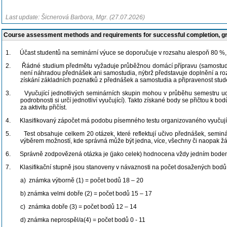
Last update: Šicnerová Barbora, Mgr. (27.07.2026)
Course assessment methods and requirements for successful completion, 
1.
Účast studentů na seminární výuce se doporučuje v rozsahu alespoň 80 %, 
2.
Řádné studium předmětu vyžaduje průběžnou domácí přípravu (samostudium
není náhradou přednášek ani samostudia, nýbrž představuje doplnění a roz
získání základních poznatků z přednášek a samostudia a připravenost studen
3.
Vyučující jednotlivých seminárních skupin mohou v průběhu semestru uděl
podrobnosti si určí jednotliví vyučující). Takto získané body se přičtou k
za aktivitu přičíst.
4.
Klasifikovaný zápočet má podobu písemného testu organizovaného vyuču
5.
Test obsahuje celkem 20 otázek, které reflektují učivo přednášek, seminá
výběrem možností, kde správná může být jedna, více, všechny či naopak žá
6.
Správně zodpovězená otázka je (jako celek) hodnocena vždy jedním bode
7.
Klasifikační stupně jsou stanoveny v návaznosti na počet dosažených bodů 
a)
známka výborně (1) = počet bodů
18 – 20
b)
známka velmi dobře (2) = počet bodů 15 – 17
c)
známka dobře (3) = počet bodů 12 – 14
d)
známka neprospěl/a(4) = počet bodů 0 - 11