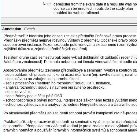
Note:
deregister from the exam date if a requisite was not 
course can be enrolled in outside the study plan
enabled for web enrollment
Annotation
- Czech
Předmět tvoří z hlediska jeho obsahu celek s předměty Občanské právo procesní I 
Přednášky předmětu nejprve rozvinou výklady z předmětu Občanské právo procesní
soudem první instance. Pozornost bude poté věnována zkrácenému řízení (vylože
zajištění důkazu a zejména předběžných opatření).
Těžištěm druhé části semestru pak bude výklad doktrinálních základů i recentn
žalobě pro zmatečnost). Pominuta nebudou ani témata věnovaná řízení podle čás
Absolvováním předmětu (zejména přednáškové a seminární výuky) a kontroly studi
- sepis základních procesních úkonů účastníků řízení (mj. návrhu na smír, návrh
- sepis návrhu na zahájení nesporného řízení,
- sepis procesního i meritorního rozhodnutí soudu I. a II. instance,
- analýza rozhodnutí soudu s návrhem opravného prostředku,
- sepis odvolání,
- sepis žaloby podle části páté OSŘ,
- schopnost práce s právní normou, interpretace zákonného textu s využitím met
- schopnost vyhledávání a analýzy rozhodnutí Nejvyššího soudu a Ústavního so
Po absolvování předmětu jsou studenti schopni provést komplexní civilně-procesn
Praktické příklady zpracovávají studenti na semináři s využitím právních předpisů.
nesporného. Předpokladem zvládnutí zadání je proto znalost metod výkladů práva
právních normách a používání právních informačních systémů a schopnost analý