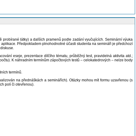
 probírané látky) a dalších pramenů podle zadání vyučujících. Seminární výuka
é aplikace. Předpokladem plnohodnotné účasti studenta na semináři je předchozí
 diskuse.
ání eseje, prezentace dílčího tématu, průběžný test, pravidelná aktivita atd.;
 zápočtu). K náhradním termínům zápočtových testů – celokatedrových – nelze body
dních termínů.
aktualizován na přednáškách a seminářích). Otázky
mohou mít formu uzavřenou
(s
h polí či otevřenou)
.