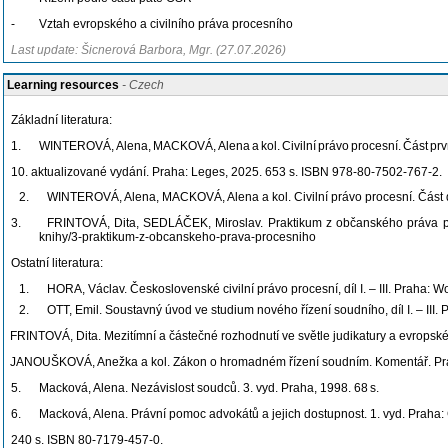
-
Vztah evropského a civilního práva
procesního
Last update: Šicnerová Barbora, Mgr. (27.07.2026)
Learning resources
- Czech
Základní literatura:
1.
WINTEROVÁ,
Alena,
MACKOVÁ,
Alena
a
kol.
Civilní
právo
procesní.
Část
prv
10. aktualizované vydání. Praha: Leges, 2025. 653 s. ISBN 978-80-7502-767-2.
2.
WINTEROVÁ, Alena, MACKOVÁ, Alena a kol. Civilní právo procesní. Část dr
3.
FRINTOVÁ, Dita, SEDLÁČEK, Miroslav. Praktikum z občanského práva proce
knihy/3-praktikum-z-obcanskeho-prava-procesniho
Ostatní literatura:
1.
HORA, Václav. Československé civilní právo procesní, díl I. – III. Praha: Wo
2.
OTT, Emil. Soustavný úvod ve studium nového řízení soudního, díl I. – III. 
FRINTOVÁ, Dita. Mezitímní a částečné rozhodnutí ve světle judikatury a evrops
JANOUŠKOVÁ, Anežka a kol. Zákon o hromadném řízení soudním. Komentář. Prah
5.
Macková, Alena. Nezávislost soudců. 3. vyd. Praha, 1998. 68
s.
6.
Macková, Alena. Právní pomoc advokátů a jejich dostupnost. 1. vyd. Praha: 
240 s. ISBN 80-7179-457-0.