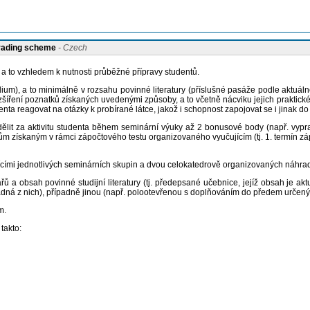
grading scheme
- Czech
a to vzhledem k nutnosti průběžné přípravy studentů.
), a to minimálně v rozsahu povinné literatury (příslušné pasáže podle aktuálně
šíření poznatků získaných uvedenými způsoby, a to včetně nácviku jejich praktick
ta reagovat na otázky k probírané látce, jakož i schopnost zapojovat se i jinak do
it za aktivitu studenta během seminární výuky až 2 bonusové body (např. vypracov
 bodům získaným v rámci zápočtového testu organizovaného vyučujícím (tj. 1. termín
jícími jednotlivých seminárních skupin a dvou celokatedrově organizovaných náhra
řů a obsah povinné studijní literatury (tj. předepsané učebnice, jejíž obsah je 
dná z nich),
případně jinou (např. polootevřenou s doplňováním do předem určenýc
m.
takto: