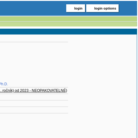
login
login options
Ph.D.
1. ročník) od 2023 - NEOPAKOVATELNÉ}