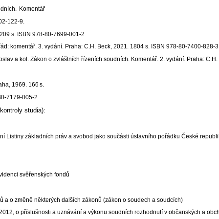
dních.
Komentář
02-122-9.
, 209 s. ISBN 978-80-7699-001-2
ád: komentář. 3. vydání. Praha: C.H. Beck, 2021. 1804 s. ISBN 978-80-7400-828-3
v a kol. Zákon o zvláštních řízeních soudních. Komentář. 2. vydání. Praha: C.H.
aha,
1969.
166
s.
80-7179-005-2.
ontroly studia):
 Listiny základních práv a svobod jako součásti ústavního pořádku České republik
 evidenci svěřenských fondů
udů a o změně některých dalších zákonů (zákon o soudech a soudcích)
012, o příslušnosti a uznávání a výkonu soudních rozhodnutí v občanských a obch