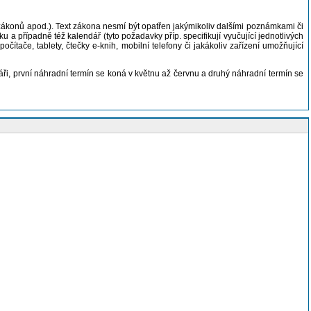
y zákonů apod.). Text zákona nesmí být opatřen jakýmikoliv dalšími poznámkami či
u a případně též kalendář (tyto požadavky příp. specifikují vyučující jednotlivých
ítače, tablety, čtečky e-knih, mobilní telefony či jakákoliv zařízení umožňující
ři, první náhradní termín se koná v květnu až červnu a druhý náhradní termín se