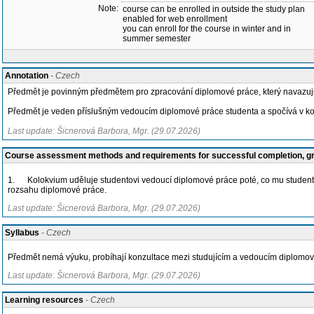
Note:
course can be enrolled in outside the study plan
enabled for web enrollment
you can enroll for the course in winter and in
summer semester
Annotation
- Czech
Předmět je povinným předmětem pro zpracování diplomové práce, který navazuj
Předmět je veden příslušným vedoucím diplomové práce studenta a spočívá v kon
Last update: Šicnerová Barbora, Mgr. (29.07.2026)
Course assessment methods and requirements for successful completion, 
1. Kolokvium uděluje studentovi vedoucí diplomové práce poté, co mu student p
rozsahu diplomové práce.
Last update: Šicnerová Barbora, Mgr. (29.07.2026)
Syllabus
- Czech
Předmět nemá výuku, probíhají konzultace mezi studujícím a vedoucím diplomov
Last update: Šicnerová Barbora, Mgr. (29.07.2026)
Learning resources
- Czech