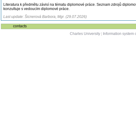
Literatura k předmětu závisí na tématu diplomové práce. Seznam zdrojů diplomov
konzultuje s vedoucím diplomové práce.
Last update: Šicnerová Barbora, Mgr. (29.07.2026)
contacts
Charles University
|
Information system o