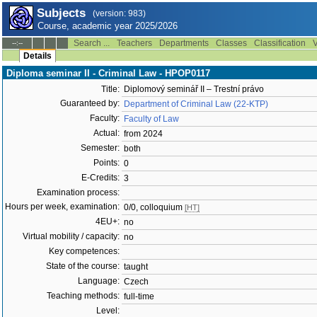
Subjects
(version: 983)
Course, academic year 2025/2026
Search ...
Teachers
Departments
Classes
Classification
V
--:--
Details
Diploma seminar II - Criminal Law - HPOP0117
Title:
Diplomový seminář II – Trestní právo
Guaranteed by:
Department of Criminal Law (22-KTP)
Faculty:
Faculty of Law
Actual:
from 2024
Semester:
both
Points:
0
E-Credits:
3
Examination process:
Hours per week, examination:
0/0, colloquium
[HT]
4EU+:
no
Virtual mobility / capacity:
no
Key competences:
State of the course:
taught
Language:
Czech
Teaching methods:
full-time
Level: