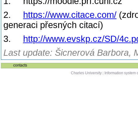
1. https://moodle.prf.cuni.cz
2.
https://www.citace.com/
(zdro
generaci přesných citací)
3.
http://www.evskp.cz/SD/4c.p
Last update: Šicnerová Barbora, 
contacts
Charles University
|
Information system o