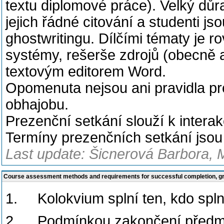
textu diplomové práce). Velký důra
jejich řádné citování a studenti j
ghostwritingu. Dílčími tématy je 
systémy, rešerše zdrojů (obecně 
textovým editorem Word.
Opomenuta nejsou ani pravidla pr
obhajobu.
Prezenční setkání slouží k intera
Termíny prezenčních setkání jso
Last update: Šicnerová Barbora, 
Course assessment methods and requirements for successful completion, 
1. Kolokvium splní ten, kdo spln
2. Podmínkou zakončení předmět