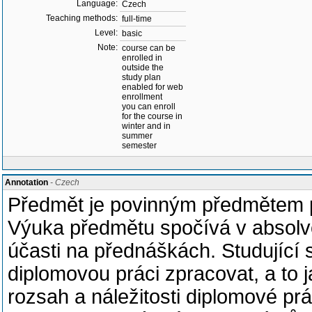
Language:
Czech
Teaching methods:
full-time
Level:
basic
Note:
course can be
enrolled in
outside the
study plan
enabled for web
enrollment
you can enroll
for the course in
winter and in
summer
semester
Annotation
- Czech
Předmět je povinným předmětem p
Výuka předmětu spočívá v absolv
účasti na přednáškách. Studující 
diplomovou práci zpracovat, a to 
rozsah a náležitosti diplomové prá