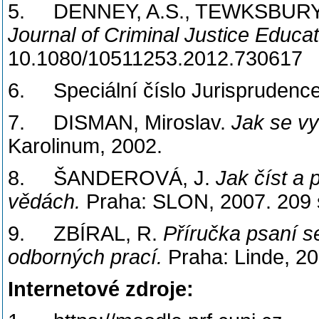
5. DENNEY, A.S., TEWKSBURY, R. 
Journal of Criminal Justice Educat
10.1080/10511253.2012.730617
6. Speciální číslo Jurisprudence
7. DISMAN, Miroslav.
Jak se vy
Karolinum, 2002.
8. ŠANDEROVÁ, J.
Jak číst a
vědách.
Praha: SLON, 2007. 209 s
9. ZBÍRAL, R.
Příručka psaní s
odborných prací.
Praha: Linde, 200
Internetové zdroje: