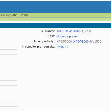
iew by plans
Setup
Guarantor:
JUDr. David Kohout, Ph.D.
Class:
Odborné praxe
Incompatibility :
HPOP0000
,
HPOP3000
,
HV1550
In complex pre-requisite:
HM0701