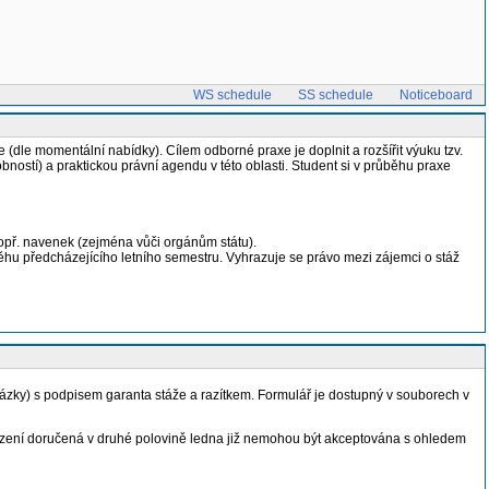
WS schedule
SS schedule
Noticeboard
(dle momentální nabídky). Cílem odborné praxe je doplnit a rozšířit výuku tzv.
obností) a praktickou právní agendu v této oblasti. Student si v průběhu praxe
 popř. navenek (zejména vůči orgánům státu).
běhu předcházejícího letního semestru. Vyhrazuje se právo mezi zájemci o stáž
zky) s podpisem garanta stáže a razítkem. Formulář je dostupný v souborech v
vrzení doručená v druhé polovině ledna již nemohou být akceptována s ohledem