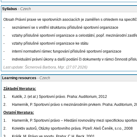
Syllabus
- Czech
Obsah Právní praxe ve sportovních asociacích je zaměřen s ohledem na specifičnos
- seznámení se s vnitřní strukturou příslušné sportovní organizace
- vztahy příslušné sportovní organizace a celostátní, popř. mezinárodní zastře
- vztahy příslušné sportovní organizace ke státu
- interní normativní rámec fungování příslušné sportovní organizace
- individuální právní úkony a další podání či dokumenty v rámci činnosti přísluš
Last update: Šicnerová Barbora, Mgr. (27.07.2026)
Learning resources
- Czech
Základní literatura:
1. Kuklík, J. (et al.) Sportovní právo. Praha: Auditorium, 2012
2. Hamerník, P. Sportovní právo s mezinárodním prvkem. Praha: Auditorium, 
Ostatní literatura:
1. Hamerník, P. Sportovní právo – Hledání rovnováhy mezi specifickou sportov
2. Kolektiv autorů, Otázky sportovního práva. Plzeň: Aleš Čeněk, s.r.o., 2008
3. Králík, M. Právo ve sportu, Praha: C.H. Beck, 2001