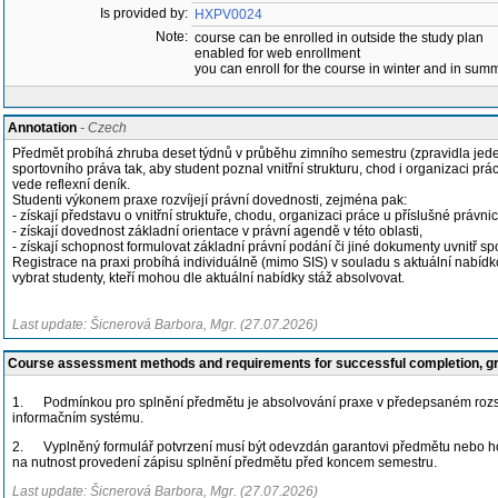
Is provided by:
HXPV0024
Note:
course can be enrolled in outside the study plan
enabled for web enrollment
you can enroll for the course in winter and in su
Annotation
- Czech
Předmět probíhá zhruba deset týdnů v průběhu zimního semestru (zpravidla jeden 
sportovního práva tak, aby student poznal vnitřní strukturu, chod i organizaci prá
vede reflexní deník.
Studenti výkonem praxe rozvíjejí právní dovednosti, zejména pak:
- získají představu o vnitřní struktuře, chodu, organizaci práce u příslušné právni
- získají dovednost základní orientace v právní agendě v této oblasti,
- získají schopnost formulovat základní právní podání či jiné dokumenty uvnitř sp
Registrace na praxi probíhá individuálně (mimo SIS) v souladu s aktuální nabíd
vybrat studenty, kteří mohou dle aktuální nabídky stáž absolvovat.
Last update: Šicnerová Barbora, Mgr. (27.07.2026)
Course assessment methods and requirements for successful completion, 
1. Podmínkou pro splnění předmětu je absolvování praxe v předepsaném rozsahu
informačním systému.
2. Vyplněný formulář potvrzení musí být odevzdán garantovi předmětu nebo ho s
na nutnost provedení zápisu splnění předmětu před koncem semestru.
Last update: Šicnerová Barbora, Mgr. (27.07.2026)