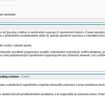
mmer semester
až dva dny v týdnu) u sportovních asociací či sportovních klubů v České republice 
ce u příslušného poskytovatele stáže (tj. typicky sportovní asociace s celostátní půs
cké osoby v oblasti sportu,
ortovního prostředí (organizace soutěží, individuální rozhodnutí, vnitřní předpisy),
kou míst poskytovaných sportovními organizacemi pro příslušný semestr, a to v prů
grading scheme
- Czech
 a předložení vyplněného originálu formuláře potvrzení o praxi (evidence dochá
tudent doručí prostřednictvím podatelny, a to nejpozději do poloviny ledna. Pot