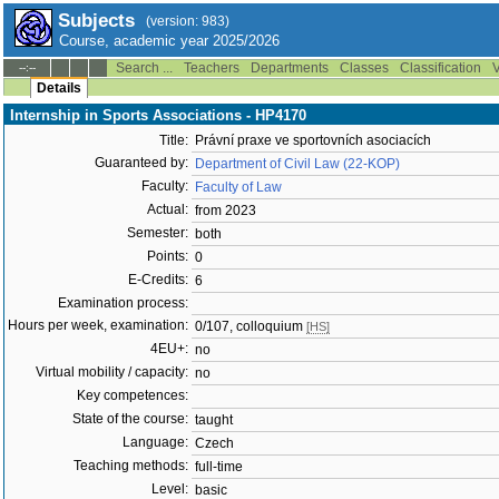
Subjects
(version: 983)
Course, academic year 2025/2026
Search ...
Teachers
Departments
Classes
Classification
V
--:--
Details
Internship in Sports Associations - HP4170
Title:
Právní praxe ve sportovních asociacích
Guaranteed by:
Department of Civil Law (22-KOP)
Faculty:
Faculty of Law
Actual:
from 2023
Semester:
both
Points:
0
E-Credits:
6
Examination process:
Hours per week, examination:
0/107, colloquium
[HS]
4EU+:
no
Virtual mobility / capacity:
no
Key competences:
State of the course:
taught
Language:
Czech
Teaching methods:
full-time
Level:
basic