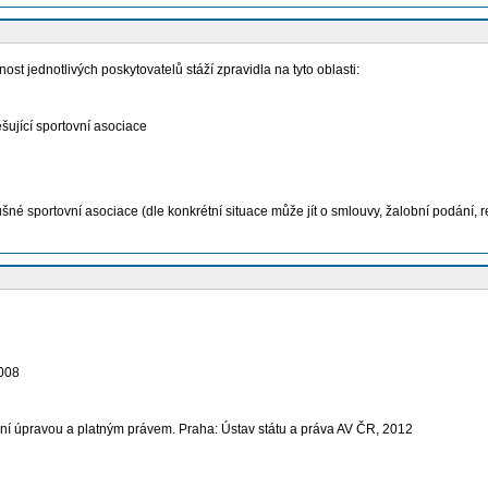
t jednotlivých poskytovatelů stáží zpravidla na tyto oblasti:
šující sportovní asociace
né sportovní asociace (dle konkrétní situace může jít o smlouvy, žalobní podání, r
2008
ní úpravou a platným právem. Praha: Ústav státu a práva AV ČR, 2012