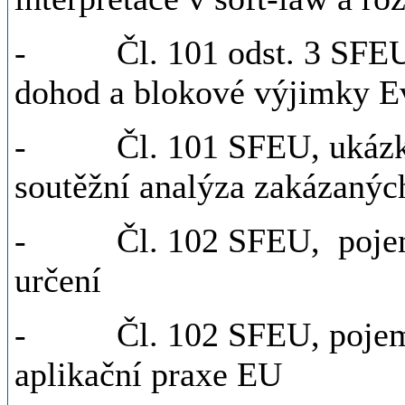
- Čl. 101 odst. 3 SFEU, 
dohod a blokové výjimky E
- Čl. 101 SFEU, ukázky 
soutěžní analýza zakázanýc
- Čl. 102 SFEU, pojem d
určení
- Čl. 102 SFEU, pojem zn
aplikační praxe EU