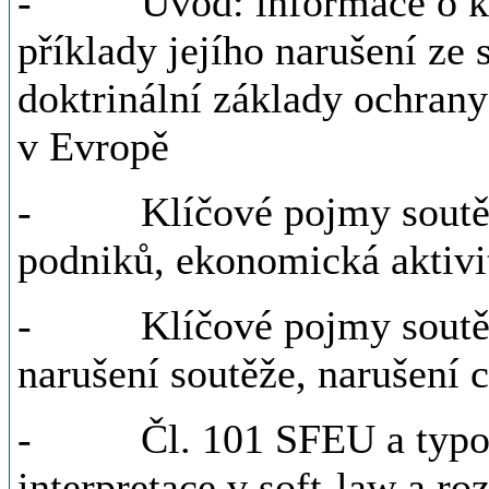
- Úvod: informace o kur
příklady jejího narušení ze 
doktrinální základy ochran
v Evropě
- Klíčové pojmy soutěžní
podniků, ekonomická aktivi
- Klíčové pojmy soutěžní
narušení soutěže, narušení 
- Čl. 101 SFEU a typolog
interpretace v soft-law a r