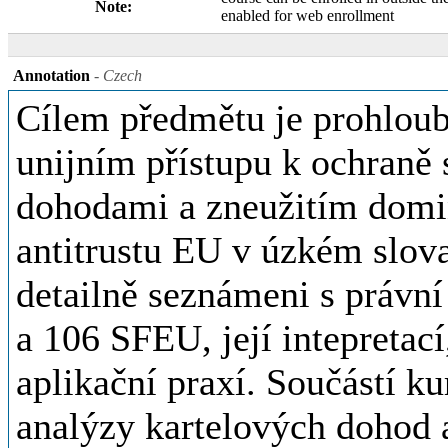
Note:
enabled for web enrollment
Annotation
- Czech
Cílem předmětu je prohloube
unijním přístupu k ochraně 
dohodami a zneužitím domin
antitrustu EU v úzkém slov
detailně seznámeni s právní
a 106 SFEU, její intepretací
aplikační praxí. Součástí k
analýzy kartelových dohod 