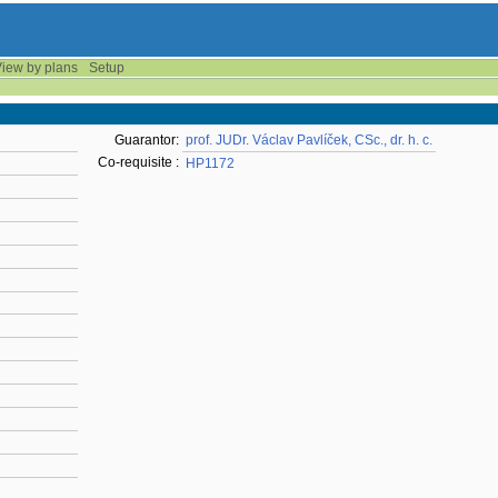
iew by plans
Setup
Guarantor:
prof. JUDr. Václav Pavlíček, CSc., dr. h. c.
Co-requisite :
HP1172