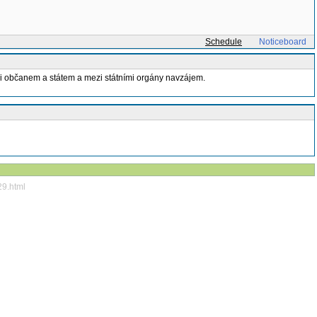
Schedule
Noticeboard
zi občanem a státem a mezi státními orgány navzájem.
29.html