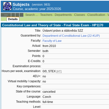
Subjects
(version: 983)
Course, academic year 2025/2026
Search ...
Teachers
Departments
Classes
Classification
V
--:--
Details
Constitutional Law and Theory of State - Final State Exam - HP1170
Title:
Ústavní právo a státověda SZZ
Guaranteed by:
Department of Constitutional Law (22-KUP)
Faculty:
Faculty of Law
Actual:
from 2010
Semester:
both
Points:
0
E-Credits:
0
Examination process:
Hours per week, examination:
0/0, STEX
[HT]
4EU+:
no
Virtual mobility / capacity:
no
Key competences:
State of the course:
cancelled
Language:
Czech
Teaching methods:
full-time
Level: