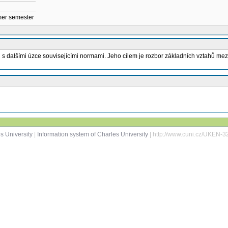
mmer semester
 s dalšími úzce souvisejícími normami. Jeho cílem je rozbor základních vztahů me
s University
|
Information system of Charles University
| http://www.cuni.cz/UKEN-3